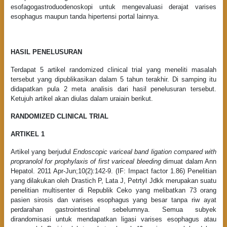
esofagogastroduodenoskopi untuk mengevaluasi derajat varises
esophagus maupun tanda hipertensi portal lainnya.
HASIL PENELUSURAN
Terdapat 5 artikel randomized clinical trial yang meneliti masalah
tersebut yang dipublikasikan dalam 5 tahun terakhir. Di samping itu
didapatkan pula 2 meta analisis dari hasil penelusuran tersebut.
Ketujuh artikel akan diulas dalam uraiain berikut.
RANDOMIZED CLINICAL TRIAL
ARTIKEL 1
Artikel yang berjudul
Endoscopic variceal band ligation compared with
propranolol for prophylaxis of first variceal bleeding
dimuat dalam Ann
Hepatol. 2011 Apr-Jun;10(2):142-9. (IF: Impact factor 1.86) Penelitian
yang dilakukan oleh Drastich P, Lata J, Petrtyl Jdkk merupakan suatu
penelitian multisenter di Republik Ceko yang melibatkan 73 orang
pasien sirosis dan varises esophagus yang besar tanpa riw ayat
perdarahan gastrointestinal sebelumnya. Semua subyek
dirandomisasi untuk mendapatkan ligasi varises esophagus atau