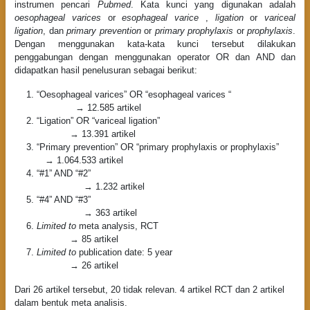
instrumen pencari
Pubmed
. Kata kunci yang digunakan adalah
oesophageal varices
or
esophageal varice
,
ligation
or
variceal
ligation
, dan
primary prevention
or
primary prophylaxis
or
prophylaxis
.
Dengan menggunakan kata-kata kunci tersebut dilakukan
penggabungan dengan menggunakan operator OR dan AND dan
didapatkan hasil penelusuran sebagai berikut:
“Oesophageal varices” OR “esophageal varices “
→ 12.585 artikel
“Ligation” OR “variceal ligation”
→ 13.391 artikel
“Primary prevention” OR “primary prophylaxis or prophylaxis”
→ 1.064.533 artikel
“#1” AND “#2”
→ 1.232 artikel
“#4” AND “#3”
→ 363 artikel
Limited to
meta analysis, RCT
→ 85 artikel
Limited to
publication date: 5 year
→ 26 artikel
Dari 26 artikel tersebut, 20 tidak relevan. 4 artikel RCT dan 2 artikel
dalam bentuk meta analisis.