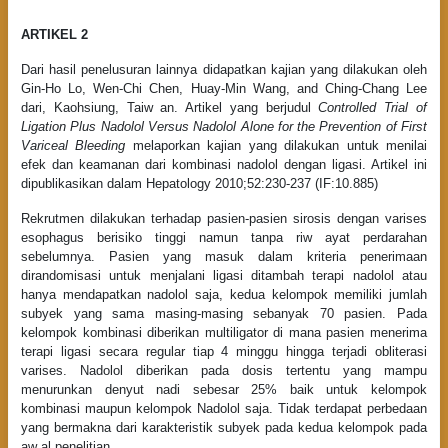
ARTIKEL 2
Dari hasil penelusuran lainnya didapatkan kajian yang dilakukan oleh
Gin-Ho Lo, Wen-Chi Chen, Huay-Min Wang, and Ching-Chang Lee
dari, Kaohsiung, Taiw an. Artikel yang berjudul
Controlled Trial of
Ligation Plus Nadolol Versus Nadolol Alone for the Prevention of First
Variceal Bleeding
melaporkan kajian yang dilakukan untuk menilai
efek dan keamanan dari kombinasi nadolol dengan ligasi. Artikel ini
dipublikasikan dalam Hepatology 2010;52:230-237 (IF:10.885)
Rekrutmen dilakukan terhadap pasien-pasien sirosis dengan varises
esophagus berisiko tinggi namun tanpa riw ayat perdarahan
sebelumnya. Pasien yang masuk dalam kriteria penerimaan
dirandomisasi untuk menjalani ligasi ditambah terapi nadolol atau
hanya mendapatkan nadolol saja, kedua kelompok memiliki jumlah
subyek yang sama masing-masing sebanyak 70 pasien. Pada
kelompok kombinasi diberikan multiligator di mana pasien menerima
terapi ligasi secara regular tiap 4 minggu hingga terjadi obliterasi
varises. Nadolol diberikan pada dosis tertentu yang mampu
menurunkan denyut nadi sebesar 25% baik untuk kelompok
kombinasi maupun kelompok Nadolol saja. Tidak terdapat perbedaan
yang bermakna dari karakteristik subyek pada kedua kelompok pada
aw al penelitian.