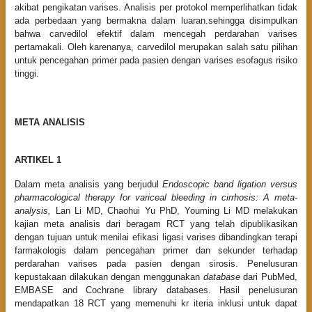
akibat pengikatan varises. Analisis per protokol memperlihatkan tidak
ada perbedaan yang bermakna dalam luaran.sehingga disimpulkan
bahwa carvedilol efektif dalam mencegah perdarahan varises
pertamakali. Oleh karenanya, carvedilol merupakan salah satu pilihan
untuk pencegahan primer pada pasien dengan varises esofagus risiko
tinggi.
META ANALISIS
ARTIKEL 1
Dalam meta analisis yang berjudul
Endoscopic band ligation versus
pharmacological therapy for variceal bleeding in cirrhosis: A meta-
analysis,
Lan Li MD, Chaohui Yu PhD, Youming Li MD melakukan
kajian meta analisis dari beragam RCT yang telah dipublikasikan
dengan tujuan untuk menilai efikasi ligasi varises dibandingkan terapi
farmakologis dalam pencegahan primer dan sekunder terhadap
perdarahan varises pada pasien dengan sirosis. Penelusuran
kepustakaan dilakukan dengan menggunakan
database
dari PubMed,
EMBASE and Cochrane library databases. Hasil penelusuran
mendapatkan 18 RCT yang memenuhi kr iteria inklusi untuk dapat