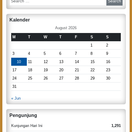
e
a
a
v
r
Kalender
c
i
h
August 2026
g
M
T
W
T
F
S
S
a
1
2
t
3
4
5
6
7
8
9
i
10
11
12
13
14
15
16
o
17
18
19
20
21
22
23
n
24
25
26
27
28
29
30
31
« Jun
Pengunjung
Kunjungan Hari Ini
1,291