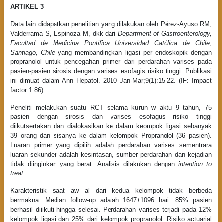
ARTIKEL 3
Data lain didapatkan penelitian yang dilakukan oleh Pérez-Ayuso RM,
Valderrama S, Espinoza M, dkk dari
Department of Gastroenterology,
Facultad de Medicina Pontifica Universidad Católica de Chile
,
Santiago, Chile
yang membandingkan ligasi per endoskopik dengan
propranolol untuk pencegahan primer dari perdarahan varises pada
pasien-pasien sirosis dengan varises esofagis risiko tinggi. Publikasi
ini dimuat dalam Ann Hepatol. 2010 Jan-Mar;9(1):15-22. (IF: Impact
factor 1.86)
Peneliti melakukan suatu RCT selama kurun w aktu 9 tahun, 75
pasien dengan sirosis dan varises esofagus risiko tinggi
diikutsertakan dan dialokasikan ke dalam keompok ligasi sebanyak
39 orang dan sisanya ke dalam kelompok Propranolol (36 pasien).
Luaran primer yang dipilih adalah perdarahan varises sementrara
luaran sekunder adalah kesintasan, sumber perdarahan dan kejadian
tidak diinginkan yang berat. Analisis dilakukan dengan
intention to
treat
.
Karakteristik saat aw al dari kedua kelompok tidak berbeda
bermakna. Median follow-up adalah 1647±1096 hari. 85% pasien
berhasil diiikuti hingga selesai. Perdarahan varises terjadi pada 12%
kelompok ligasi dan 25% dari kelompok propranolol. Risiko actuarial