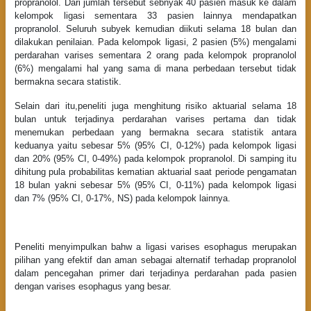
propranolol. Dari jumlah tersebut sebnyak 40 pasien masuk ke dalam
kelompok ligasi sementara 33 pasien lainnya mendapatkan
propranolol. Seluruh subyek kemudian diikuti selama 18 bulan dan
dilakukan penilaian. Pada kelompok ligasi, 2 pasien (5%) mengalami
perdarahan varises sementara 2 orang pada kelompok propranolol
(6%) mengalami hal yang sama di mana perbedaan tersebut tidak
bermakna secara statistik.
Selain dari itu,peneliti juga menghitung risiko aktuarial selama 18
bulan untuk terjadinya perdarahan varises pertama dan tidak
menemukan perbedaan yang bermakna secara statistik antara
keduanya yaitu sebesar 5% (95% CI, 0-12%) pada kelompok ligasi
dan 20% (95% CI, 0-49%) pada kelompok propranolol. Di samping itu
dihitung pula probabilitas kematian aktuarial saat periode pengamatan
18 bulan yakni sebesar 5% (95% CI, 0-11%) pada kelompok ligasi
dan 7% (95% CI, 0-17%, NS) pada kelompok lainnya.
Peneliti menyimpulkan bahw a ligasi varises esophagus merupakan
pilihan yang efektif dan aman sebagai alternatif terhadap propranolol
dalam pencegahan primer dari terjadinya perdarahan pada pasien
dengan varises esophagus yang besar.