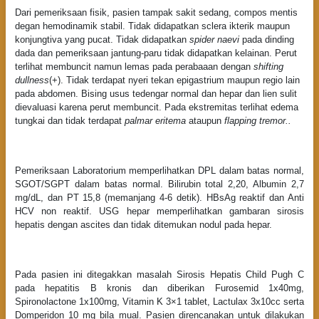
Dari pemeriksaan fisik, pasien tampak sakit sedang, compos mentis
degan hemodinamik stabil. Tidak didapatkan sclera ikterik maupun
konjungtiva yang pucat. Tidak didapatkan
spider naevi
pada dinding
dada dan pemeriksaan jantung-paru tidak didapatkan kelainan. Perut
terlihat membuncit namun lemas pada perabaaan dengan
shifting
dullness
(+). Tidak terdapat nyeri tekan epigastrium maupun regio lain
pada abdomen. Bising usus tedengar normal dan hepar dan lien sulit
dievaluasi karena perut membuncit. Pada ekstremitas terlihat edema
tungkai dan tidak terdapat
palmar eritema
ataupun
flapping tremor..
Pemeriksaan Laboratorium memperlihatkan DPL dalam batas normal,
SGOT/SGPT dalam batas normal. Bilirubin total 2,20, Albumin 2,7
mg/dL, dan PT 15,8 (memanjang 4-6 detik). HBsAg reaktif dan Anti
HCV non reaktif. USG hepar memperlihatkan gambaran sirosis
hepatis dengan ascites dan tidak ditemukan nodul pada hepar.
Pada pasien ini ditegakkan masalah Sirosis Hepatis Child Pugh C
pada hepatitis B kronis dan diberikan Furosemid 1x40mg,
Spironolactone 1x100mg, Vitamin K 3×1 tablet, Lactulax 3x10cc serta
Domperidon 10 mg bila mual. Pasien direncanakan untuk dilakukan