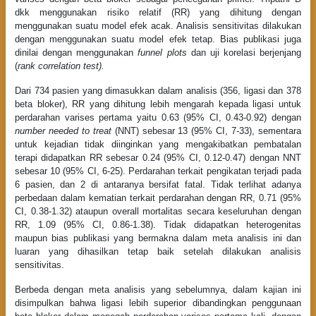
dkk menggunakan risiko relatif (RR) yang dihitung dengan
menggunakan suatu model efek acak. Analisis sensitivitas dilakukan
dengan menggunakan suatu model efek tetap. Bias publikasi juga
dinilai dengan menggunakan
funnel plots
dan uji korelasi berjenjang
(
rank correlation test).
Dari 734 pasien yang dimasukkan dalam analisis (356, ligasi dan 378
beta bloker), RR yang dihitung lebih mengarah kepada ligasi untuk
perdarahan varises pertama yaitu 0.63 (95% CI, 0.43-0.92) dengan
number needed to treat
(NNT) sebesar 13 (95% CI, 7-33), sementara
untuk kejadian tidak diinginkan yang mengakibatkan pembatalan
terapi didapatkan RR sebesar 0.24 (95% CI, 0.12-0.47) dengan NNT
sebesar 10 (95% CI, 6-25). Perdarahan terkait pengikatan terjadi pada
6 pasien, dan 2 di antaranya bersifat fatal. Tidak terlihat adanya
perbedaan dalam kematian terkait perdarahan dengan RR, 0.71 (95%
CI, 0.38-1.32) ataupun overall mortalitas secara keseluruhan dengan
RR, 1.09 (95% CI, 0.86-1.38). Tidak didapatkan heterogenitas
maupun bias publikasi yang bermakna dalam meta analisis ini dan
luaran yang dihasilkan tetap baik setelah dilakukan analisis
sensitivitas.
Berbeda dengan meta analisis yang sebelumnya, dalam kajian ini
disimpulkan bahwa ligasi lebih superior dibandingkan penggunaan