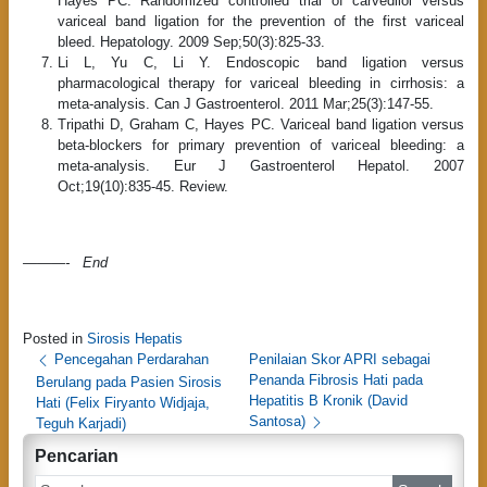
Hayes PC. Randomized controlled trial of carvedilol versus
variceal band ligation for the prevention of the first variceal
bleed. Hepatology. 2009 Sep;50(3):825-33.
Li L, Yu C, Li Y. Endoscopic band ligation versus
pharmacological therapy for variceal bleeding in cirrhosis: a
meta-analysis. Can J Gastroenterol. 2011 Mar;25(3):147-55.
Tripathi D, Graham C, Hayes PC. Variceal band ligation versus
beta-blockers for primary prevention of variceal bleeding: a
meta-analysis. Eur J Gastroenterol Hepatol. 2007
Oct;19(10):835-45. Review.
———- End
Posted in
Sirosis Hepatis
P
Pencegahan Perdarahan
Penilaian Skor APRI sebagai
Penanda Fibrosis Hati pada
Berulang pada Pasien Sirosis
o
Hepatitis B Kronik (David
Hati (Felix Firyanto Widjaja,
s
Santosa)
Teguh Karjadi)
t
Pencarian
n
S