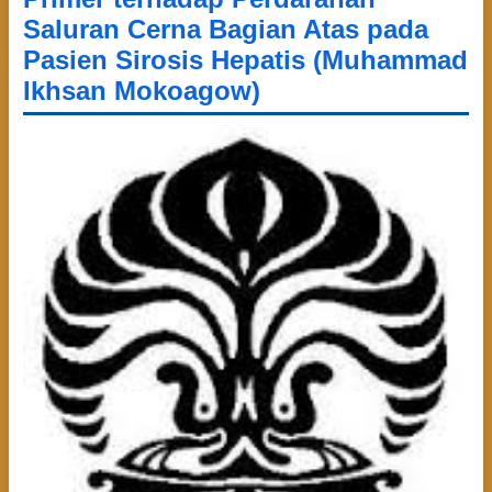
Saluran Cerna Bagian Atas pada
Pasien Sirosis Hepatis (Muhammad
Ikhsan Mokoagow)