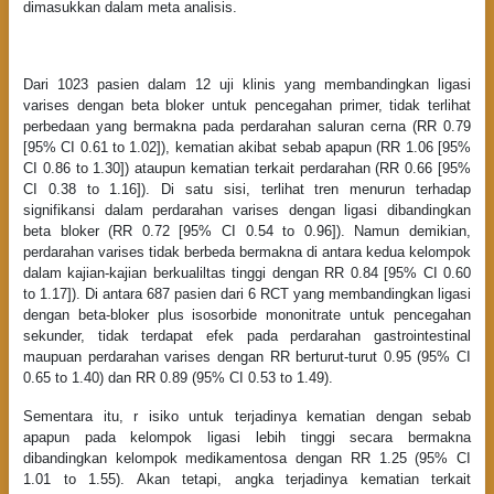
dimasukkan dalam meta analisis.
Dari 1023 pasien dalam 12 uji klinis yang membandingkan ligasi
varises dengan beta bloker untuk pencegahan primer, tidak terlihat
perbedaan yang bermakna pada perdarahan saluran cerna (RR 0.79
[95% CI 0.61 to 1.02]), kematian akibat sebab apapun (RR 1.06 [95%
CI 0.86 to 1.30]) ataupun kematian terkait perdarahan (RR 0.66 [95%
CI 0.38 to 1.16]). Di satu sisi, terlihat tren menurun terhadap
signifikansi dalam perdarahan varises dengan ligasi dibandingkan
beta bloker (RR 0.72 [95% CI 0.54 to 0.96]). Namun demikian,
perdarahan varises tidak berbeda bermakna di antara kedua kelompok
dalam kajian-kajian berkualiltas tinggi dengan RR 0.84 [95% CI 0.60
to 1.17]). Di antara 687 pasien dari 6 RCT yang membandingkan ligasi
dengan beta-bloker plus isosorbide mononitrate untuk pencegahan
sekunder, tidak terdapat efek pada perdarahan gastrointestinal
maupuan perdarahan varises dengan RR berturut-turut 0.95 (95% CI
0.65 to 1.40) dan RR 0.89 (95% CI 0.53 to 1.49).
Sementara itu, r isiko untuk terjadinya kematian dengan sebab
apapun pada kelompok ligasi lebih tinggi secara bermakna
dibandingkan kelompok medikamentosa dengan RR 1.25 (95% CI
1.01 to 1.55). Akan tetapi, angka terjadinya kematian terkait