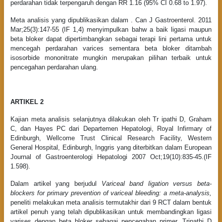
perdarahan tidak terpengaruh dengan RR 1.16 (95% CI 0.68 to 1.97).
Meta analisis yang dipublikasikan dalam . Can J Gastroenterol. 2011
Mar;25(3):147-55 (IF 1,4) menyimpulkan bahw a baik ligasi maupun
beta bloker dapat dipertimbangkan sebagai terapi lini pertama untuk
mencegah perdarahan varices sementara beta bloker ditambah
isosorbide mononitrate mungkin merupakan pilihan terbaik untuk
pencegahan perdarahan ulang.
ARTIKEL 2
Kajian meta analisis selanjutnya dilakukan oleh Tr ipathi D, Graham
C, dan Hayes PC dari Departemen Hepatologi, Royal Infirmary of
Edinburgh, Wellcome Trust Clinical Research Facility, Western
General Hospital, Edinburgh, Inggris yang diterbitkan dalam European
Journal of Gastroenterologi Hepatologi 2007 Oct;19(10):835-45.(IF
1.598).
Dalam artikel yang berjudul
Variceal band ligation versus beta-
blockers for primary prevention of variceal bleeding: a meta-analysis,
peneliti melakukan meta analisis termutakhir dari 9 RCT dalam bentuk
artikel penuh yang telah dipublikasikan untuk membandingkan ligasi
varises dengan beta bloker sebagai pencegahan primer. Tripathi D