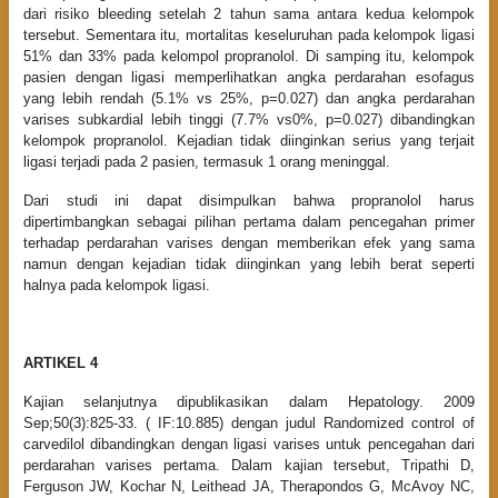
dari risiko bleeding setelah 2 tahun sama antara kedua kelompok
tersebut. Sementara itu, mortalitas keseluruhan pada kelompok ligasi
51% dan 33% pada kelompol propranolol. Di samping itu, kelompok
pasien dengan ligasi memperlihatkan angka perdarahan esofagus
yang lebih rendah (5.1% vs 25%, p=0.027) dan angka perdarahan
varises subkardial lebih tinggi (7.7% vs0%, p=0.027) dibandingkan
kelompok propranolol. Kejadian tidak diinginkan serius yang terjait
ligasi terjadi pada 2 pasien, termasuk 1 orang meninggal.
Dari studi ini dapat disimpulkan bahwa propranolol harus
dipertimbangkan sebagai pilihan pertama dalam pencegahan primer
terhadap perdarahan varises dengan memberikan efek yang sama
namun dengan kejadian tidak diinginkan yang lebih berat seperti
halnya pada kelompok ligasi.
ARTIKEL 4
Kajian selanjutnya dipublikasikan dalam Hepatology. 2009
Sep;50(3):825-33. ( IF:10.885) dengan judul Randomized control of
carvedilol dibandingkan dengan ligasi varises untuk pencegahan dari
perdarahan varises pertama. Dalam kajian tersebut, Tripathi D,
Ferguson JW, Kochar N, Leithead JA, Therapondos G, McAvoy NC,