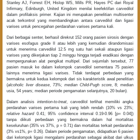
Stanley AJ, Forrest EH, Hislop WS, Mills PR, Hayes PC dari Royal
Infirmary, Edinburgh, United Kingdom menilai keefektifan carvedilol
dalam profilaksis primer. Kajian ini merupakan penelitian multisenter
acak terkontrol yang membandingkan antara carvedilol dan ligasi
varises untuk pencegahan perdarahan varises pertama kali.
Dari berbagai senter, berhasil direkrut 152 orang pasien sirosis dengan
varises esofagus grade II atau lebih yang kemudian dirandomisasi
untuk menerima carvedilol 12.5 mg satu hari sekali ataupun ligasi
varises yang dikerjakan tiap 2 minggu hingga terjadi eradikasi dengan
mempergunakan alat pengikat multipel. Dari sejumlah tersebut, 77
pasien masuk ke dalam kelompok carvedilol sementara 75 pasien
lainnya menerima ligasi varises. Tidak terdapat perbedaan yang
bermakna untuk kedua kelompok dari sis karakteristik awal penelitian
(
alcoholic liver disease
, 73%;
median Child-Pugh score
, 8; median
usia, 54 years; median periode pengamatan selanjutnya, 20 bulan).
Dalam analisis
intention-to-treat
, carvedilol terlihat memiliki angka
perdarahan varises pertama kali yang lebih rendah (10% vs 23%;
relative hazard
0.41; 95% confidence interval 0.19-0.96 [p= 0.04])
tanpa diikuti perbedaan yang bermakna dalam hal mortalitas
keseluruhan (35% vs 37%, p = 0.71) dan mortalitas terkait perdarahan
(3% vs1%, p= 0.26). Dalam periode pengamatan, didapatkan 6 pasien
dari kelompok ligasi mengalami perdarahan sebagai akibat dari ulkus