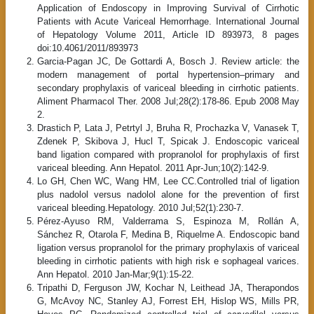
Application of Endoscopy in Improving Survival of Cirrhotic
Patients with Acute Variceal Hemorrhage. International Journal
of Hepatology Volume 2011, Article ID 893973, 8 pages
doi:10.4061/2011/893973
Garcia-Pagan JC, De Gottardi A, Bosch J. Review article: the
modern management of portal hypertension–primary and
secondary prophylaxis of variceal bleeding in cirrhotic patients.
Aliment Pharmacol Ther. 2008 Jul;28(2):178-86. Epub 2008 May
2.
Drastich P, Lata J, Petrtyl J, Bruha R, Prochazka V, Vanasek T,
Zdenek P, Skibova J, Hucl T, Spicak J. Endoscopic variceal
band ligation compared with propranolol for prophylaxis of first
variceal bleeding. Ann Hepatol. 2011 Apr-Jun;10(2):142-9.
Lo GH, Chen WC, Wang HM, Lee CC.Controlled trial of ligation
plus nadolol versus nadolol alone for the prevention of first
variceal bleeding.Hepatology. 2010 Jul;52(1):230-7.
Pérez-Ayuso RM, Valderrama S, Espinoza M, Rollán A,
Sánchez R, Otarola F, Medina B, Riquelme A. Endoscopic band
ligation versus propranolol for the primary prophylaxis of variceal
bleeding in cirrhotic patients with high risk e sophageal varices.
Ann Hepatol. 2010 Jan-Mar;9(1):15-22.
Tripathi D, Ferguson JW, Kochar N, Leithead JA, Therapondos
G, McAvoy NC, Stanley AJ, Forrest EH, Hislop WS, Mills PR,