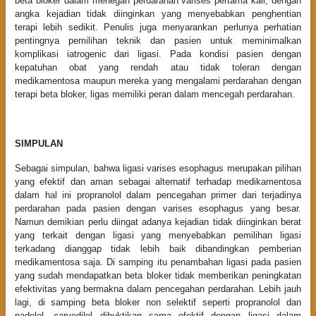
beta bloker dalam menegah perdarahan varises pertama kali, dengan
angka kejadian tidak diinginkan yang menyebabkan penghentian
terapi lebih sedikit. Penulis juga menyarankan perlunya perhatian
pentingnya pemilihan teknik dan pasien untuk meminimalkan
komplikasi iatrogenic dari ligasi. Pada kondisi pasien dengan
kepatuhan obat yang rendah atau tidak toleran dengan
medikamentosa maupun mereka yang mengalami perdarahan dengan
terapi beta bloker, ligas memiliki peran dalam mencegah perdarahan.
SIMPULAN
Sebagai simpulan, bahwa ligasi varises esophagus merupakan pilihan
yang efektif dan aman sebagai alternatif terhadap medikamentosa
dalam hal ini propranolol dalam pencegahan primer dari terjadinya
perdarahan pada pasien dengan varises esophagus yang besar.
Namun demikian perlu diingat adanya kejadian tidak diinginkan berat
yang terkait dengan ligasi yang menyebabkan pemilihan ligasi
terkadang dianggap tidak lebih baik dibandingkan pemberian
medikamentosa saja. Di samping itu penambahan ligasi pada pasien
yang sudah mendapatkan beta bloker tidak memberikan peningkatan
efektivitas yang bermakna dalam pencegahan perdarahan. Lebih jauh
lagi, di samping beta bloker non selektif seperti propranolol dan
nadolol, carvedilol dibuktikan sama efektif dengan ligasi dalam