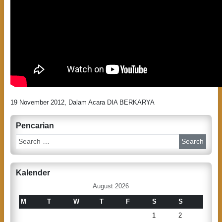
19 November 2012, Dalam Acara DIA BERKARYA
Pencarian
S
e
a
r
Kalender
c
h
August 2026
M
T
W
T
F
S
S
1
2