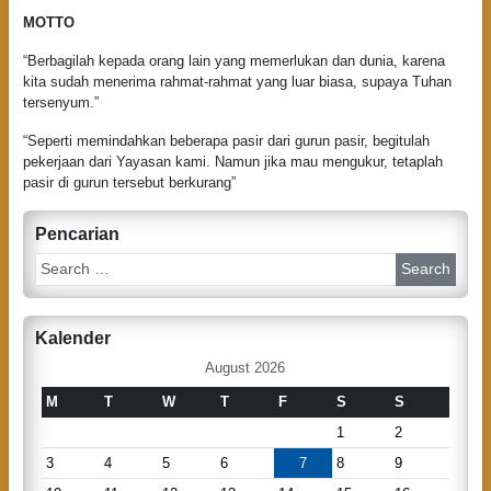
MOTTO
“Berbagilah kepada orang lain yang memerlukan dan dunia, karena
kita sudah menerima rahmat-rahmat yang luar biasa, supaya Tuhan
tersenyum.”
“Seperti memindahkan beberapa pasir dari gurun pasir, begitulah
pekerjaan dari Yayasan kami. Namun jika mau mengukur, tetaplah
pasir di gurun tersebut berkurang”
Pencarian
S
e
a
r
Kalender
c
h
August 2026
M
T
W
T
F
S
S
1
2
3
4
5
6
7
8
9