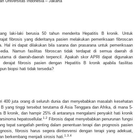
n Universitas Indonesia – Jakarta
ang laki-laki berusia 50 tahun menderita Hepatitis B kronik. Untuk
ajat fibrosis yang dideritanya pasien melakukan pemeriksaan fibroscan
a. Hal ini dapat dilakukan bila sarana dan prasarana untuk pemeriksaan
rsedia. Namun fasilitas fibroscan tidak terdapat di semua daerah di
erutama di daerah-daerah terpencil. Apakah skor APRI dapat digunakan
 derajat fibrosis pasien dengan Hepatitis B kronik apabila fasilitas
pun biopsi hati tidak tersedia?
dari 400 juta orang di seluruh dunia dan menyebabkan masalah kesehatan
 B yang tinggi tersebut terutama di Asia Tenggara dan Afrika, di mana 5-
s B kronik, dan hampir 25% di antaranya mengalami penyakit hati kronik
1,2
karsinoma hepatosellular.
Fibrosis dapat menyebabkan penurunan fungsi
 yang tepat sangatlah penting dalam penentuan terapi dan prognosis pasien
iagnosis, fibrosis harus segera diintervensi dengan terapi yang adekuat,
1,3,4
akan berkembang menjadi sirosis hati.