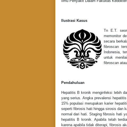
Ilmu Penyakit Dalam Fakultas Kedoktera
Ilustrasi Kasus
Tn E.T. seor
memonitor der
secara berkal
fibroscan te
Indonesia, t
untuk menilai
fibroscan atau
Pendahuluan
Hepatitis B kronik menginfeksi lebih 
yang serius. Angka prevalensi hepatitis
15% populasi merupakan karier hepatiti
seperti fibrosis hati hingga sirosis dan 
normal dari hati. Staging fibrosis hati
hepatitis B kronik. Apabila telah terd
karena apabila tidak diterapi, fibrosis 