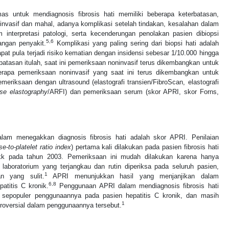
s untuk mendiagnosis fibrosis hati memiliki beberapa keterbatasan,
invasif dan mahal, adanya komplikasi setelah tindakan, kesalahan dalam
m interpretasi patologi, serta kecenderungan penolakan pasien dibiopsi
5,6
angan penyakit.
Komplikasi yang paling sering dari biopsi hati adalah
apat pula terjadi risiko kematian dengan insidensi sebesar 1/10.000 hingga
atasan itulah, saat ini pemeriksaan noninvasif terus dikembangkan untuk
berapa pemeriksaan noninvasif yang saat ini terus dikembangkan untuk
meriksaan dengan ultrasound (elastografi transien/FibroScan, elastografi
lse elastography
/ARFI) dan pemeriksaan serum (skor APRI, skor Forns,
alam menegakkan diagnosis fibrosis hati adalah skor APRI. Penilaian
e-to-platelet ratio index
) pertama kali dilakukan pada pasien fibrosis hati
dkk pada tahun 2003. Pemeriksaan ini mudah dilakukan karena hanya
laboratorium yang terjangkau dan rutin diperiksa pada seluruh pasien,
1
n yang sulit.
APRI menunjukkan hasil yang menjanjikan dalam
6,8
atitis C kronik.
Penggunaan APRI dalam mendiagnosis fibrosis hati
m sepopuler penggunaannya pada pasien hepatitis C kronik, dan masih
1
roversial dalam penggunaannya tersebut.