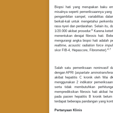
Biopsi hati yang merupakan baku ema
misalnya seperti pemeriksaannya yang 
pengambilan sampel, variabilitas dala
berkali-kali untuk mengetahui perkemb
rasa nyeri dan perdarahan. Selain itu, d
6
1/20.000 akibat prosedur.
Karena keterb
menentukan derajat fibrosis hati. Be
mengurangi angka biopsi hati adalah pe
realtime, acoustic radiation force impu
4,7
skor FIB-4, Hepascore, Fibrometer).
Salah satu pemeriksaan noninvasif d
dengan APRI (
aspartate aminotransferas
akibat hepatitis C kronik oleh Wai 
menggunakan 2 indikator pemeriksaan 
serta tidak membutuhkan perhitunga
memprediksikan fibrosis hati akibat hep
pada pasien hepatitis B kronik belu
terdapat beberapa pandangan yang kont
Pertanyaan Klinis