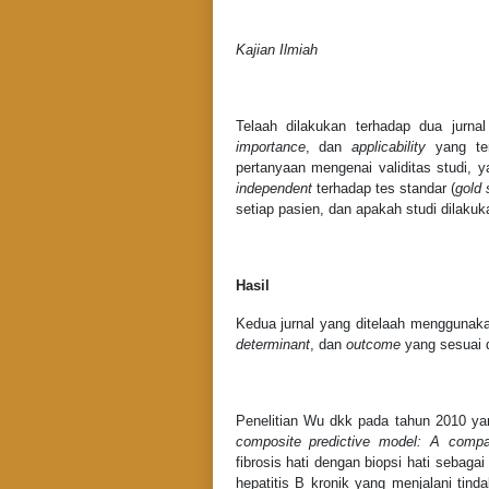
Kajian Ilmiah
Telaah dilakukan terhadap dua jurnal
importance
, dan
applicability
yang ter
pertanyaan mengenai validitas studi, y
independent
terhadap tes standar (
gold 
setiap pasien, dan apakah studi dilaku
Hasil
Kedua jurnal yang ditelaah menggunak
determinant
, dan
outcome
yang sesuai d
Penelitian Wu dkk pada tahun 2010 ya
composite predictive model: A compar
fibrosis hati dengan biopsi hati sebaga
hepatitis B kronik yang menjalani tind