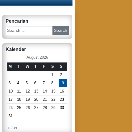
Pencarian
S
e
a
r
Kalender
c
h
August 2026
M
T
W
T
F
S
S
1
2
3
4
5
6
7
8
9
10
11
12
13
14
15
16
17
18
19
20
21
22
23
24
25
26
27
28
29
30
31
« Jun