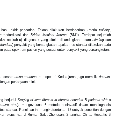
 hasil akhir pencarian. Telaah dilakukan berdasarkan kriteria
validity
,
standardisasi dari
British Medical Journal
(BMJ). Terdapat sejumlah
akni apakah uji diagnostik yang diteliti dibandingkan secara
blinding
dan
standard
) penyakit yang bersangkutan, apakah tes standar dilakukan pada
kan pada spektrum pasien yang sesuai untuk penyakit yang bersangkutan.
an desain
cross-sectional
retrospektif. Kedua jurnal juga memiliki
domain,
engan pertanyaan klinis.
ng berjudul
Staging of liver fibrosis in chronic hepatitis B patients with a
ative study,
mengevaluasi 6 metode noninvasif dalam mendiagnosis
i tes standar. Penelitian ini mengikutsertakan 78 subyek penelitian dengan
akan biopsi hati di Rumah Sakit Zhongsan, Shanghai, China. Hepatitis B