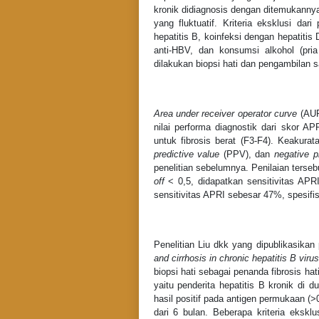
kronik didiagnosis dengan ditemukanny
yang fluktuatif. Kriteria eksklusi dar
hepatitis B, koinfeksi dengan hepatitis
anti-HBV, dan konsumsi alkohol (pria
dilakukan biopsi hati dan pengambilan 
Area under receiver operator curve
(AUR
nilai performa diagnostik dari skor AP
untuk fibrosis berat (F3-F4). Keakurata
predictive value
(PPV), dan
negative p
penelitian sebelumnya. Penilaian terseb
off
< 0,5, didapatkan sensitivitas A
sensitivitas APRI sebesar 47%, spesif
Penelitian Liu dkk yang dipublikasikan
and cirrhosis in chronic hepatitis B viru
biopsi hati sebagai penanda fibrosis hat
yaitu penderita hepatitis B kronik di 
hasil positif pada antigen permukaan (
dari 6 bulan. Beberapa kriteria ekskl