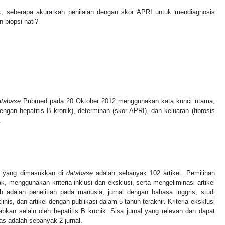
k, seberapa akuratkah penilaian dengan skor APRI untuk mendiagnosis
n biopsi hati?
atabase
Pubmed pada 20 Oktober 2012 menggunakan kata kunci utama,
ngan hepatitis B kronik), determinan (skor APRI), dan keluaran (fibrosis
.
ci yang dimasukkan di
database
adalah sebanyak 102 artikel. Pemilihan
, menggunakan kriteria inklusi dan eksklusi, serta mengeliminasi artikel
ih adalah penelitian pada manusia, jurnal dengan bahasa inggris, studi
inis, dan artikel dengan publikasi dalam 5 tahun terakhir. Kriteria eksklusi
abkan selain oleh hepatitis B kronik. Sisa jurnal yang relevan dan dapat
as adalah sebanyak 2 jurnal.