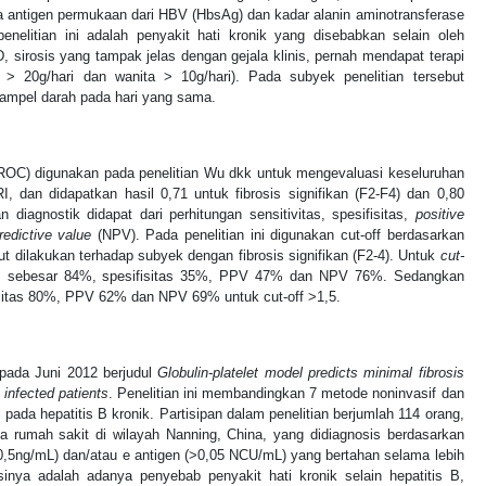
a antigen permukaan dari HBV (HbsAg) dan kadar alanin aminotransferase
i penelitian ini adalah penyakit hati kronik yang disebabkan selain oleh
 D, sirosis yang tampak jelas dengan gejala klinis, pernah mendapat terapi
 > 20g/hari dan wanita > 10g/hari). Pada subyek penelitian tersebut
sampel darah pada hari yang sama.
OC) digunakan pada penelitian Wu dkk untuk mengevaluasi keseluruhan
RI, dan didapatkan hasil 0,71 untuk fibrosis signifikan (F2-F4) dan 0,80
n diagnostik didapat dari perhitungan sensitivitas, spesifisitas,
positive
redictive value
(NPV). Pada penelitian ini digunakan cut-off berdasarkan
ut dilakukan terhadap subyek dengan fibrosis signifikan (F2-4). Untuk
cut-
PRI sebesar 84%, spesifisitas 35%, PPV 47% dan NPV 76%. Sedangkan
isitas 80%, PPV 62% dan NPV 69% untuk cut-off >1,5.
 pada Juni 2012 berjudul
Globulin-platelet model predicts minimal fibrosis
s infected patients
. Penelitian ini membandingkan 7 metode noninvasif dan
i pada hepatitis B kronik. Partisipan dalam penelitian berjumlah 114 orang,
dua rumah sakit di wilayah Nanning, China, yang didiagnosis berdasarkan
>0,5ng/mL) dan/atau e antigen (>0,05 NCU/mL) yang bertahan selama lebih
usinya adalah adanya penyebab penyakit hati kronik selain hepatitis B,