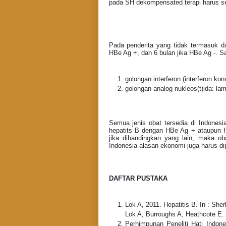
pada SH dekompensated terapi harus s
Pada penderita yang tidak termasuk da
HBe Ag +, dan 6 bulan jika HBe Ag -. Sa
golongan interferon (interferon kon
golongan analog nukleos(t)ida: lami
Semua jenis obat tersedia di Indones
hepatits B dengan HBe Ag + ataupun H
jika dibandingkan yang lain, maka ob
Indonesia alasan ekonomi juga harus d
DAFTAR PUSTAKA
Lok A, 2011. Hepatitis B. In : She
Lok A, Burroughs A, Heathcote E.
Perhimpunan Peneliti Hati Indon