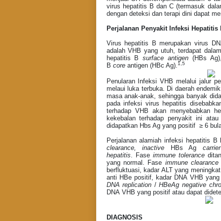
virus hepatitis B dan C (termasuk dal
dengan deteksi dan terapi dini dapat men
Perjalanan Penyakit Infeksi Hepatitis
Virus hepatitis B merupakan virus DN
adalah VHB yang utuh, terdapat dalam
hepatitis B
surface antigen
(HBs Ag),
1,5
B
core
antigen (HBc Ag).
Penularan Infeksi VHB melalui jalur pe
melaui luka terbuka. Di daerah endemik 
masa anak-anak, sehingga banyak didapa
pada infeksi virus hepatitis disebabka
terhadap VHB akan menyebabkan hep
kekebalan terhadap penyakit ini atau
didapatkan Hbs Ag yang positif ≥ 6 bul
Perjalanan alamiah infeksi hepatitis B
clearance, inactive
HBs Ag
carrie
hepatitis
.
Fase
immune tolerance
dita
yang normal
.
Fase
immune clearance
berfluktuasi, kadar ALT yang meningkat
anti HBe positif, kadar DNA
VHB
yang 
DNA replication
/
HBeAg negative chro
DNA
VHB
yang positif atau dapat didet
DIAGNOSIS