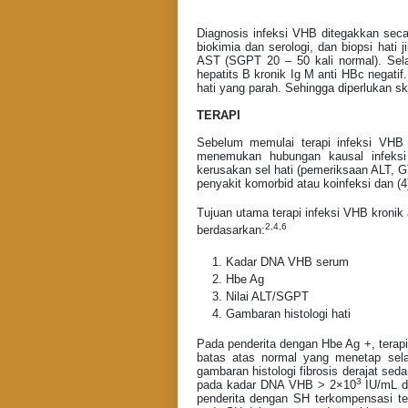
Diagnosis infeksi VHB ditegakkan secar
biokimia dan serologi, dan biopsi hati 
AST (SGPT 20 – 50 kali normal). Sel
hepatits B kronik Ig M anti HBc negatif
hati yang parah. Sehingga diperlukan sk
TERAPI
Sebelum memulai terapi infeksi VHB h
menemukan hubungan kausal infeksi 
kerusakan sel hati (pemeriksaan ALT, G
penyakit komorbid atau koinfeksi dan (
Tujuan utama terapi infeksi VHB kronik 
2,4,6
berdasarkan:
Kadar DNA VHB serum
Hbe Ag
Nilai ALT/SGPT
Gambaran histologi hati
Pada penderita dengan Hbe Ag +, tera
batas atas normal yang menetap sel
gambaran histologi fibrosis derajat se
3
pada kadar DNA VHB > 2×10
IU/mL d
penderita dengan SH terkompensasi t