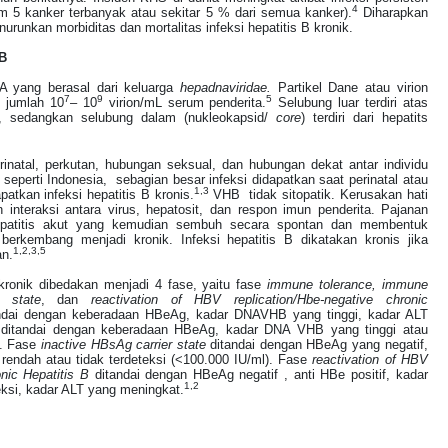
4
am 5 kanker terbanyak atau sekitar 5 % dari semua kanker).
Diharapkan
urunkan morbiditas dan mortalitas infeksi hepatitis B kronik.
 B
A yang berasal dari keluarga
hepadnaviridae.
Partikel Dane atau virion
7
9
5
 jumlah 10
– 10
virion/mL serum penderita.
Selubung luar terdiri atas
 sedangkan selubung dalam (nukleokapsid/
core
) terdiri dari hepatits
rinatal, perkutan, hubungan seksual, dan hubungan dekat antar individu
seperti Indonesia, sebagian besar infeksi didapatkan saat perinatal atau
1,3
tkan infeksi hepatitis B kronis.
VHB tidak sitopatik. Kerusakan hati
n interaksi antara virus, hepatosit, dan respon imun penderita.
Pajanan
atitis akut yang kemudian sembuh secara spontan dan membentuk
 berkembang menjadi kronik. Infeksi hepatitis B dikatakan kronis jika
1,2,3,5
an.
 kronik dibedakan menjadi 4 fase, yaitu fase
immune tolerance, immune
r state
, dan
reactivation of HBV replication/Hbe-negative chronic
ndai dengan keberadaan HBeAg, kadar
DNAVHB
yang tinggi, kadar ALT
ditandai dengan keberadaan HBeAg, kadar DNA
VHB
yang tinggi atau
.
Fase
inactive HBsAg carrier state
ditandai dengan HBeAg yang negatif,
rendah atau tidak terdeteksi (<100.000 IU/ml)
.
Fase
reactivation of HBV
nic Hepatitis B
ditandai dengan HBeAg negatif , anti HBe positif, kadar
1,2
eksi, kadar ALT yang meningkat
.