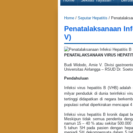
Home
/
Seputar Hepatitis
/
Penatalaksan
Penatalaksanaan Inf
V)
PENATALAKSANAAN VIRUS HEPATIT
Budi Widodo, Amie V. Divisi gastroen
Universitas Airlangga – RSUD Dr. Soet
Pendahuluan
Infeksi virus hepatitis B (VHB) adalah
milyar penduduk di dunia terinfeksi vir
tertinggi didapatkan di negara berkem
populasi sehat diperkirakan mencapai 4 –
Infeksi virus hepatitis B kronik dapat
Meskipun tidak semua penderita deng
namun 15 – 40 % atau sekitar 500.000 p
5 tahun SH pada pasien dengan hepat
menjadi SH dekompensata dalam 5 tahu