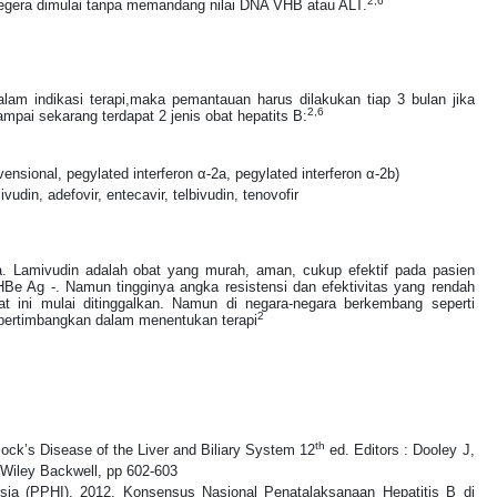
2,6
egera dimulai tanpa memandang nilai DNA VHB atau ALT.
lam indikasi terapi,maka pemantauan harus dilakukan tiap 3 bulan jika
2,6
mpai sekarang terdapat 2 jenis obat hepatits B:
vensional, pegylated interferon α-2a, pegylated interferon α-2b)
vudin, adefovir, entecavir, telbivudin, tenovof
ir
ia. Lamivudin adalah obat yang murah, aman, cukup efektif pada pasien
Be Ag -. Namun tingginya angka resistensi dan efektivitas yang rendah
at ini mulai ditinggalkan. Namun di negara-negara berkembang seperti
2
ipertimbangkan dalam menentukan terapi
th
rlock’s Disease of the Liver and Biliary System 12
ed. Editors : Dooley J,
 Wiley Backwell, pp 602-603
esia (PPHI), 2012. Konsensus Nasional Penatalaksanaan Hepatitis B di