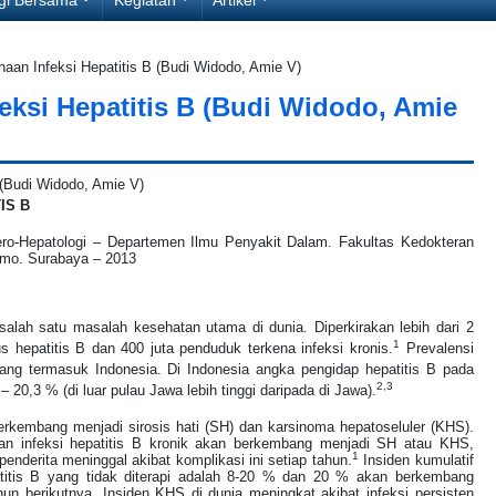
aan Infeksi Hepatitis B (Budi Widodo, Amie V)
eksi Hepatitis B (Budi Widodo, Amie
IS B
tero-Hepatologi – Departemen Ilmu Penyakit Dalam. Fakultas Kedokteran
omo. Surabaya – 2013
 salah satu masalah kesehatan utama di dunia. Diperkirakan lebih dari 2
1
us hepatitis B dan 400 juta penduduk terkena infeksi kronis.
Prevalensi
bang termasuk Indonesia. Di Indonesia angka pengidap hepatitis B pada
2,3
 20,3 % (di luar pulau Jawa lebih tinggi daripada di Jawa).
 berkembang menjadi sirosis hati (SH) dan karsinoma hepatoseluler (KHS).
an infeksi hepatitis B kronik akan berkembang menjadi SH atau KHS,
1
enderita meninggal akibat komplikasi ini setiap tahun.
Insiden kumulatif
itis B yang tidak diterapi adalah 8-20 % dan 20 % akan berkembang
n berikutnya. Insiden KHS di dunia meningkat akibat infeksi persisten