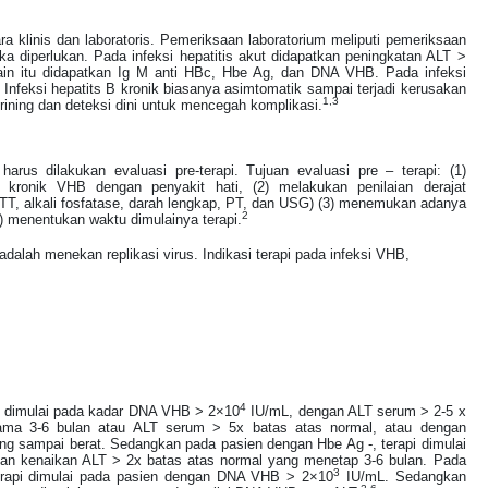
a klinis dan laboratoris. Pemeriksaan laboratorium meliputi pemeriksaan
jika diperlukan. Pada infeksi hepatitis akut didapatkan peningkatan ALT >
ain itu didapatkan Ig M anti HBc, Hbe Ag, dan DNA VHB. Pada infeksi
. Infeksi hepatits B kronik biasanya asimtomatik sampai terjadi kerusakan
1,3
rining dan deteksi dini untuk mencegah komplikasi.
arus dilakukan evaluasi pre-terapi. Tujuan evaluasi pre – terapi: (1)
kronik VHB dengan penyakit hati, (2) melakukan penilaian derajat
TT, alkali fosfatase, darah lengkap, PT, dan USG) (3) menemukan adanya
2
4) menentukan waktu dimulainya terapi.
adalah menekan replikasi virus. Indikasi terapi pada infeksi VHB,
4
pi dimulai pada kadar DNA VHB > 2×10
IU/mL, dengan ALT serum > 2-5 x
ama 3-6 bulan atau ALT serum > 5x batas atas normal, atau dengan
dang sampai berat. Sedangkan pada pasien dengan Hbe Ag -, terapi dimulai
an kenaikan ALT > 2x batas atas normal yang menetap 3-6 bulan. Pada
3
erapi dimulai pada pasien dengan DNA VHB > 2×10
IU/mL. Sedangkan