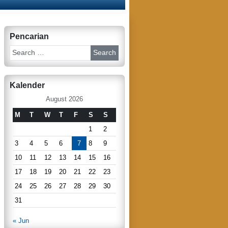
Pencarian
S
e
a
r
Kalender
c
h
August 2026
M
T
W
T
F
S
S
1
2
3
4
5
6
7
8
9
10
11
12
13
14
15
16
17
18
19
20
21
22
23
24
25
26
27
28
29
30
31
« Jun