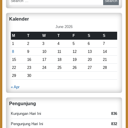
e
a
r
Kalender
c
h
June 2026
M
T
W
T
F
S
S
1
2
3
4
5
6
7
8
9
10
11
12
13
14
15
16
17
18
19
20
21
22
23
24
25
26
27
28
29
30
« Apr
Pengunjung
Kunjungan Hari Ini
836
Pengunjung Hari Ini
832