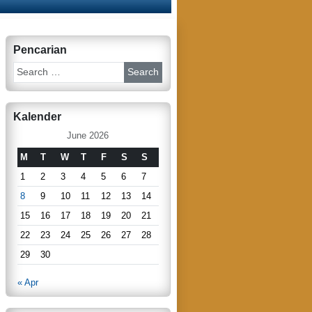
Pencarian
S
e
a
r
Kalender
c
h
June 2026
M
T
W
T
F
S
S
1
2
3
4
5
6
7
8
9
10
11
12
13
14
15
16
17
18
19
20
21
22
23
24
25
26
27
28
29
30
« Apr