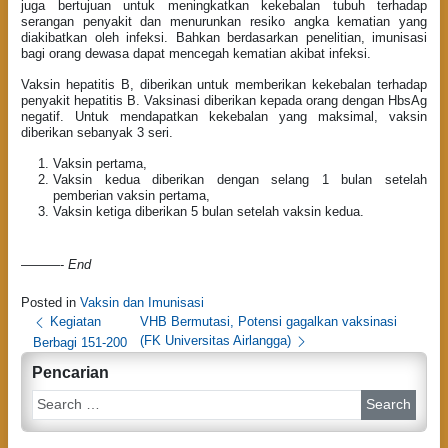
juga bertujuan untuk meningkatkan kekebalan tubuh terhadap
serangan penyakit dan menurunkan resiko angka kematian yang
diakibatkan oleh infeksi. Bahkan berdasarkan penelitian, imunisasi
bagi orang dewasa dapat mencegah kematian akibat infeksi.
Vaksin hepatitis B, diberikan untuk memberikan kekebalan terhadap
penyakit hepatitis B. Vaksinasi diberikan kepada orang dengan HbsAg
negatif. Untuk mendapatkan kekebalan yang maksimal, vaksin
diberikan sebanyak 3 seri.
Vaksin pertama,
Vaksin kedua diberikan dengan selang 1 bulan setelah
pemberian vaksin pertama,
Vaksin ketiga diberikan 5 bulan setelah vaksin kedua.
———-
End
Posted in
Vaksin dan Imunisasi
P
Kegiatan
VHB Bermutasi, Potensi gagalkan vaksinasi
(FK Universitas Airlangga)
Berbagi 151-200
o
Pencarian
s
S
t
e
n
a