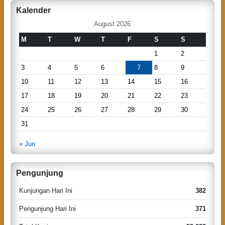
r
a
Kalender
c
v
h
August 2026
i
M
T
W
T
F
S
S
g
1
2
a
3
4
5
6
7
8
9
t
10
11
12
13
14
15
16
i
17
18
19
20
21
22
23
o
24
25
26
27
28
29
30
n
31
« Jun
Pengunjung
Kunjungan Hari Ini
382
Pengunjung Hari Ini
371