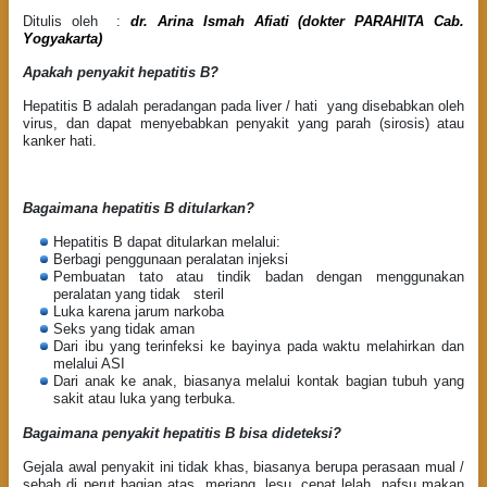
Ditulis oleh :
dr. Arina Ismah Afiati (dokter PARAHITA Cab.
Yogyakarta)
Apakah penyakit hepatitis B?
Hepatitis B adalah peradangan pada liver / hati yang disebabkan oleh
virus, dan dapat menyebabkan penyakit yang parah (sirosis) atau
kanker hati.
Bagaimana hepatitis B ditularkan?
Hepatitis B dapat ditularkan melalui:
Berbagi penggunaan peralatan injeksi
Pembuatan tato atau tindik badan dengan menggunakan
peralatan yang tidak steril
Luka karena jarum narkoba
Seks yang tidak aman
Dari ibu yang terinfeksi ke bayinya pada waktu melahirkan dan
melalui ASI
Dari anak ke anak, biasanya melalui kontak bagian tubuh yang
sakit atau luka yang terbuka.
Bagaimana penyakit hepatitis B bisa dideteksi?
Gejala awal penyakit ini tidak khas, biasanya berupa perasaan mual /
sebah di perut bagian atas, meriang, lesu, cepat lelah, nafsu makan