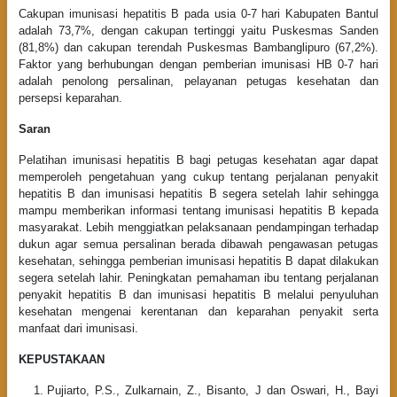
Cakupan imunisasi hepatitis B pada usia 0-7 hari Kabupaten Bantul
adalah 73,7%, dengan cakupan tertinggi yaitu Puskesmas Sanden
(81,8%) dan cakupan terendah Puskesmas Bambanglipuro (67,2%).
Faktor yang berhubungan dengan pemberian imunisasi HB 0-7 hari
adalah penolong persalinan, pelayanan petugas kesehatan dan
persepsi keparahan.
Saran
Pelatihan imunisasi hepatitis B bagi petugas kesehatan agar dapat
memperoleh pengetahuan yang cukup tentang perjalanan penyakit
hepatitis B dan imunisasi hepatitis B segera setelah lahir sehingga
mampu memberikan informasi tentang imunisasi hepatitis B kepada
masyarakat. Lebih menggiatkan pelaksanaan pendampingan terhadap
dukun agar semua persalinan berada dibawah pengawasan petugas
kesehatan, sehingga pemberian imunisasi hepatitis B dapat dilakukan
segera setelah lahir. Peningkatan pemahaman ibu tentang perjalanan
penyakit hepatitis B dan imunisasi hepatitis B melalui penyuluhan
kesehatan mengenai kerentanan dan keparahan penyakit serta
manfaat dari imunisasi.
KEPUSTAKAAN
Pujiarto, P.S., Zulkarnain, Z., Bisanto, J dan Oswari, H., Bayi