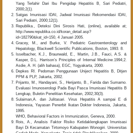
Yang Terlahir Dari Ibu Pengidap Hepatitis B, Sari Pediatri,
2000;2(1).
Satgas Imunisasi IDAI, Jadwal Imunisasi Rekomendasi IDAI,
Sari Pediatri, 2000;12(1).
Republika., Deteksi Dini Sirosis Hati, (online), available at;
http://www.republika.co.id/koran_detail.asp?
id=182790&kat_id=150, 4 Januari 2005.
Gracey, M., and Burke, V. Pediatric Gastroenterology and
Hepatology, Blackwell Scientific Publications, Boston, 1993. 8.
Isselbacher, K.J., Braunwald, E., Martin, J.B., Fauci, A.S. &
Kasper, D.L. Harrison’s Principles of Internal Medicine.1994;2.
Asdie, A. H. (alih bahasa), EGC, Yogyakarta, 2000.
Depkes RI. Pedoman Penggunaan Uniject Hepatitis B, Ditjen
PPM & PLP, Jakarta, 2002.
Prijanto, M., Handayani, S., Herijanto, B., Farida dan Sumarno.
Evaluasi Imunoserologi Pada Bayi Pasca Imunisasi Hepatitis B
Lengkap, Buletin Penelitian Kesehatan, 2002;30(3).
Sulaiman,A. dan Julitasari. Virus Hepatitis A sampai E di
Indonesia, Yayasan Penerbit Ikatan Dokter Indonesia, Jakarta,
1995.
WHO, Behavioral Factors in Immunization, Geneva, 2000.
Rois, A., Analisis Faktor Risiko Ketidaklengkapan Imunisasi
Bayi Di Kecamatan Tirtomoyo Kabupaten Wonogiri. Universitas