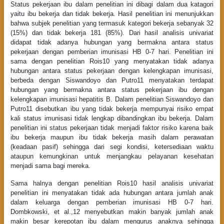
Status pekerjaan ibu dalam penelitian ini dibagi dalam dua katagori
yaitu ibu bekerja dan tidak bekerja. Hasil penelitian ini menunjukkan
bahwa subjek penelitian yang termasuk kategori bekerja sebanyak 32
(15%) dan tidak bekerja 181 (85%). Dari hasil analisis univariat
didapat tidak adanya hubungan yang bermakna antara status
pekerjaan dengan pemberian imunisasi HB 0-7 hari. Penelitian ini
sama dengan penelitian Rois10 yang menyatakan tidak adanya
hubungan antara status pekerjaan dengan kelengkapan imunisasi,
berbeda dengan Siswandoyo dan Putro11 menyatakan terdapat
hubungan yang bermakna antara status pekerjaan ibu dengan
kelengkapan imunisasi hepatitis B. Dalam penelitian Siswandoyo dan
Putro11 disebutkan ibu yang tidak bekerja mempunyai risiko empat
kali status imunisasi tidak lengkap dibandingkan ibu bekerja. Dalam
penelitian ini status pekerjaan tidak menjadi faktor risiko karena baik
ibu bekerja maupun ibu tidak bekerja masih dalam perawatan
(keadaan pasif) sehingga dari segi kondisi, ketersediaan waktu
ataupun kemungkinan untuk menjangkau pelayanan kesehatan
menjadi sama bagi mereka.
Sama halnya dengan penelitian Rois10 hasil analisis univariat
penelitian ini menyatakan tidak ada hubungan antara jumlah anak
dalam keluarga dengan pemberian imunisasi HB 0-7 hari.
Dombkowski, et al.,12 menyebutkan makin banyak jumlah anak
makin besar kerepotan ibu dalam mengurus anaknya sehingga