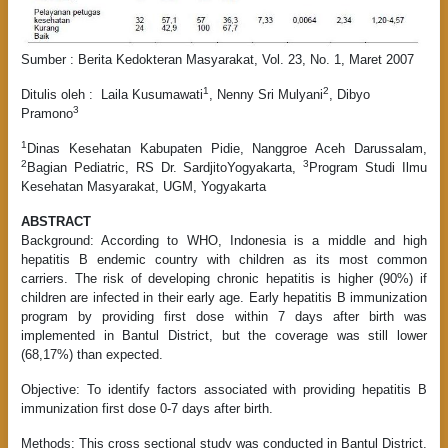
Sumber : Berita Kedokteran Masyarakat, Vol. 23, No. 1, Maret 2007
1
2
Ditulis oleh : Laila Kusumawati
, Nenny Sri Mulyani
, Dibyo
3
Pramono
1
Dinas Kesehatan Kabupaten Pidie, Nanggroe Aceh Darussalam,
2
3
Bagian Pediatric, RS Dr. SardjitoYogyakarta,
Program Studi Ilmu
Kesehatan Masyarakat, UGM, Yogyakarta
ABSTRACT
Background: According to WHO, Indonesia is a middle and high
hepatitis B endemic country with children as its most common
carriers. The risk of developing chronic hepatitis is higher (90%) if
children are infected in their early age. Early hepatitis B immunization
program by providing first dose within 7 days after birth was
implemented in Bantul District, but the coverage was still lower
(68,17%) than expected.
Objective: To identify factors associated with providing hepatitis B
immunization first dose 0-7 days after birth.
Methods: This cross sectional study was conducted in Bantul District.