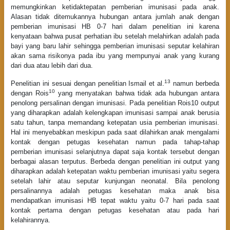
memungkinkan ketidaktepatan pemberian imunisasi pada anak.
Alasan tidak ditemukannya hubungan antara jumlah anak dengan
pemberian imunisasi HB 0-7 hari dalam penelitian ini karena
kenyataan bahwa pusat perhatian ibu setelah melahirkan adalah pada
bayi yang baru lahir sehingga pemberian imunisasi seputar kelahiran
akan sama risikonya pada ibu yang mempunyai anak yang kurang
dari dua atau lebih dari dua.
13
Penelitian ini sesuai dengan penelitian Ismail et al.
namun berbeda
10
dengan Rois
yang menyatakan bahwa tidak ada hubungan antara
penolong persalinan dengan imunisasi. Pada penelitian Rois10 output
yang diharapkan adalah kelengkapan imunisasi sampai anak berusia
satu tahun, tanpa memandang ketepatan usia pemberian imunisasi.
Hal ini menyebabkan meskipun pada saat dilahirkan anak mengalami
kontak dengan petugas kesehatan namun pada tahap-tahap
pemberian imunisasi selanjutnya dapat saja kontak tersebut dengan
berbagai alasan terputus. Berbeda dengan penelitian ini output yang
diharapkan adalah ketepatan waktu pemberian imunisasi yaitu segera
setelah lahir atau seputar kunjungan neonatal. Bila penolong
persalinannya adalah petugas kesehatan maka anak bisa
mendapatkan imunisasi HB tepat waktu yaitu 0-7 hari pada saat
kontak pertama dengan petugas kesehatan atau pada hari
kelahirannya.