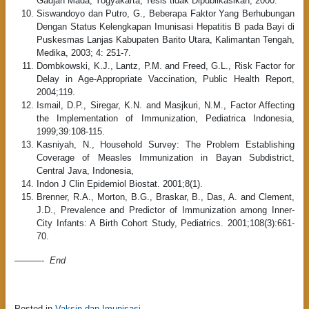
Gadjah Mada, Yogyakarta, Tesis tidak Dipublikasikan, 2000.
Siswandoyo dan Putro, G., Beberapa Faktor Yang Berhubungan
Dengan Status Kelengkapan Imunisasi Hepatitis B pada Bayi di
Puskesmas Lanjas Kabupaten Barito Utara, Kalimantan Tengah,
Medika, 2003; 4: 251-7.
Dombkowski, K.J., Lantz, P.M. and Freed, G.L., Risk Factor for
Delay in Age-Appropriate Vaccination, Public Health Report,
2004;119.
Ismail, D.P., Siregar, K.N. and Masjkuri, N.M., Factor Affecting
the Implementation of Immunization, Pediatrica Indonesia,
1999;39:108-115.
Kasniyah, N., Household Survey: The Problem Establishing
Coverage of Measles Immunization in Bayan Subdistrict,
Central Java, Indonesia,
Indon J Clin Epidemiol Biostat. 2001;8(1).
Brenner, R.A., Morton, B.G., Braskar, B., Das, A. and Clement,
J.D., Prevalence and Predictor of Immunization among Inner-
City Infants: A Birth Cohort Study, Pediatrics. 2001;108(3):661-
70.
———-
End
Posted in
Vaksin dan Imunisasi