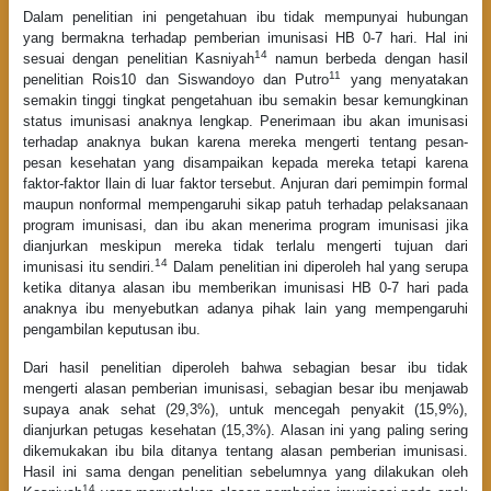
Dalam penelitian ini pengetahuan ibu tidak mempunyai hubungan
yang bermakna terhadap pemberian imunisasi HB 0-7 hari. Hal ini
14
sesuai dengan penelitian Kasniyah
namun berbeda dengan hasil
11
penelitian Rois10 dan Siswandoyo dan Putro
yang menyatakan
semakin tinggi tingkat pengetahuan ibu semakin besar kemungkinan
status imunisasi anaknya lengkap. Penerimaan ibu akan imunisasi
terhadap anaknya bukan karena mereka mengerti tentang pesan-
pesan kesehatan yang disampaikan kepada mereka tetapi karena
faktor-faktor llain di luar faktor tersebut. Anjuran dari pemimpin formal
maupun nonformal mempengaruhi sikap patuh terhadap pelaksanaan
program imunisasi, dan ibu akan menerima program imunisasi jika
dianjurkan meskipun mereka tidak terlalu mengerti tujuan dari
14
imunisasi itu sendiri.
Dalam penelitian ini diperoleh hal yang serupa
ketika ditanya alasan ibu memberikan imunisasi HB 0-7 hari pada
anaknya ibu menyebutkan adanya pihak lain yang mempengaruhi
pengambilan keputusan ibu.
Dari hasil penelitian diperoleh bahwa sebagian besar ibu tidak
mengerti alasan pemberian imunisasi, sebagian besar ibu menjawab
supaya anak sehat (29,3%), untuk mencegah penyakit (15,9%),
dianjurkan petugas kesehatan (15,3%). Alasan ini yang paling sering
dikemukakan ibu bila ditanya tentang alasan pemberian imunisasi.
Hasil ini sama dengan penelitian sebelumnya yang dilakukan oleh
14