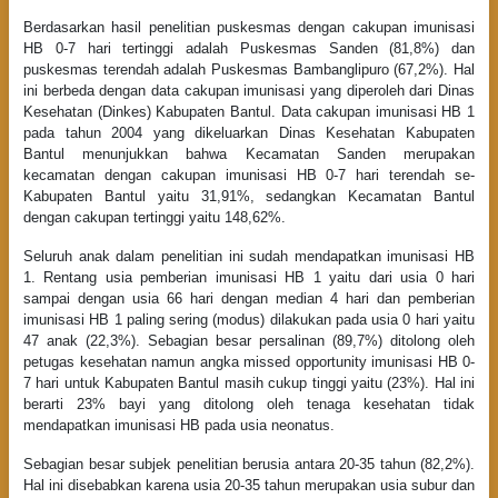
Berdasarkan hasil penelitian puskesmas dengan cakupan imunisasi
HB 0-7 hari tertinggi adalah Puskesmas Sanden (81,8%) dan
puskesmas terendah adalah Puskesmas Bambanglipuro (67,2%). Hal
ini berbeda dengan data cakupan imunisasi yang diperoleh dari Dinas
Kesehatan (Dinkes) Kabupaten Bantul. Data cakupan imunisasi HB 1
pada tahun 2004 yang dikeluarkan Dinas Kesehatan Kabupaten
Bantul menunjukkan bahwa Kecamatan Sanden merupakan
kecamatan dengan cakupan imunisasi HB 0-7 hari terendah se-
Kabupaten Bantul yaitu 31,91%, sedangkan Kecamatan Bantul
dengan cakupan tertinggi yaitu 148,62%.
Seluruh anak dalam penelitian ini sudah mendapatkan imunisasi HB
1. Rentang usia pemberian imunisasi HB 1 yaitu dari usia 0 hari
sampai dengan usia 66 hari dengan median 4 hari dan pemberian
imunisasi HB 1 paling sering (modus) dilakukan pada usia 0 hari yaitu
47 anak (22,3%). Sebagian besar persalinan (89,7%) ditolong oleh
petugas kesehatan namun angka missed opportunity imunisasi HB 0-
7 hari untuk Kabupaten Bantul masih cukup tinggi yaitu (23%). Hal ini
berarti 23% bayi yang ditolong oleh tenaga kesehatan tidak
mendapatkan imunisasi HB pada usia neonatus.
Sebagian besar subjek penelitian berusia antara 20-35 tahun (82,2%).
Hal ini disebabkan karena usia 20-35 tahun merupakan usia subur dan