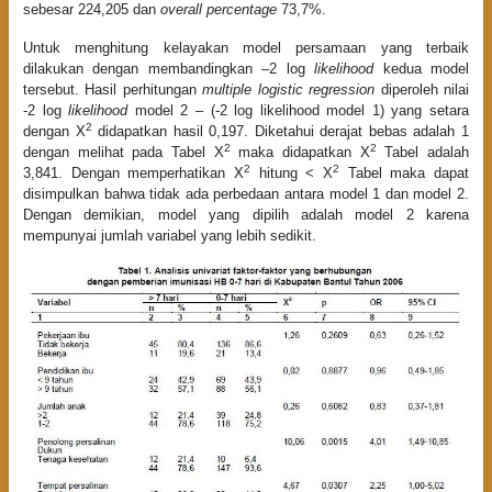
sebesar 224,205 dan
overall percentage
73,7%.
Untuk menghitung kelayakan model persamaan yang terbaik
dilakukan dengan membandingkan –2 log
likelihood
kedua model
tersebut. Hasil perhitungan
multiple logistic regression
diperoleh nilai
-2 log
likelihood
model 2 – (-2 log likelihood model 1) yang setara
2
dengan X
didapatkan hasil 0,197. Diketahui derajat bebas adalah 1
2
2
dengan melihat pada Tabel X
maka didapatkan X
Tabel adalah
2
2
3,841. Dengan memperhatikan X
hitung < X
Tabel maka dapat
disimpulkan bahwa tidak ada perbedaan antara model 1 dan model 2.
Dengan demikian, model yang dipilih adalah model 2 karena
mempunyai jumlah variabel yang lebih sedikit.