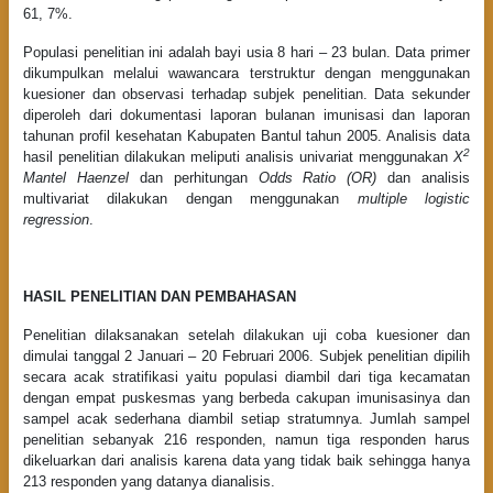
61, 7%.
Populasi penelitian ini adalah bayi usia 8 hari – 23 bulan. Data primer
dikumpulkan melalui wawancara terstruktur dengan menggunakan
kuesioner dan observasi terhadap subjek penelitian. Data sekunder
diperoleh dari dokumentasi laporan bulanan imunisasi dan laporan
tahunan profil kesehatan Kabupaten Bantul tahun 2005. Analisis data
2
hasil penelitian dilakukan meliputi analisis univariat menggunakan
X
Mantel Haenzel
dan perhitungan
Odds Ratio (OR)
dan analisis
multivariat dilakukan dengan menggunakan
multiple logistic
regression
.
HASIL PENELITIAN DAN PEMBAHASAN
Penelitian dilaksanakan setelah dilakukan uji coba kuesioner dan
dimulai tanggal 2 Januari – 20 Februari 2006. Subjek penelitian dipilih
secara acak stratifikasi yaitu populasi diambil dari tiga kecamatan
dengan empat puskesmas yang berbeda cakupan imunisasinya dan
sampel acak sederhana diambil setiap stratumnya. Jumlah sampel
penelitian sebanyak 216 responden, namun tiga responden harus
dikeluarkan dari analisis karena data yang tidak baik sehingga hanya
213 responden yang datanya dianalisis.