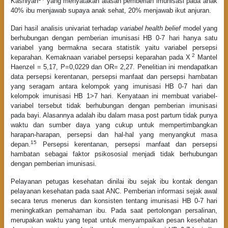
Kasniyah
yang menyatakan alasan pemberian imunisasi pada anak
40% ibu menjawab supaya anak sehat, 20% menjawab ikut anjuran.
Dari hasil analisis univariat terhadap
variabel health belief
model yang
berhubungan dengan pemberian imunisasi HB 0-7 hari hanya satu
variabel yang bermakna secara statistik yaitu variabel persepsi
2
keparahan. Kemaknaan variabel persepsi keparahan pada X
Mantel
Haenzel = 5,17, P=0,0229 dan OR= 2,27. Penelitian ini mendapatkan
data persepsi kerentanan, persepsi manfaat dan persepsi hambatan
yang seragam antara kelompok yang imunisasi HB 0-7 hari dan
kelompok imunisasi HB 1>7 hari. Kenyataan ini membuat variabel-
variabel tersebut tidak berhubungan dengan pemberian imunisasi
pada bayi. Alasannya adalah ibu dalam masa post partum tidak punya
waktu dan sumber daya yang cukup untuk mempertimbangkan
harapan-harapan, persepsi dan hal-hal yang menyangkut masa
15
depan.
Persepsi kerentanan, persepsi manfaat dan persepsi
hambatan sebagai faktor psikososial menjadi tidak berhubungan
dengan pemberian imunisasi.
Pelayanan petugas kesehatan dinilai ibu sejak ibu kontak dengan
pelayanan kesehatan pada saat ANC. Pemberian informasi sejak awal
secara terus menerus dan konsisten tentang imunisasi HB 0-7 hari
meningkatkan pemahaman ibu. Pada saat pertolongan persalinan,
merupakan waktu yang tepat untuk menyampaikan pesan kesehatan