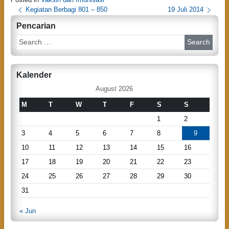
P
Kegiatan Berbagi 801 – 850
19 Juli 2014
o
Pencarian
s
S
e
t
a
n
r
Kalender
c
a
h
August 2026
v
M
T
W
T
F
S
S
i
1
2
g
3
4
5
6
7
8
9
a
10
11
12
13
14
15
16
t
17
18
19
20
21
22
23
i
24
25
26
27
28
29
30
o
31
n
« Jun