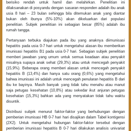
berisiko rendah untuk hamil dan melahirkan. Penelitian ini
dilaksanakan di posyandu dengan sasaran responden adalah ibu anak
usia 8 hari – 23 bulan sehingga bila ditemukan anak yang diantar
bukan oleh ibunya (5%-10%) akan dikeluarkan dari populasi
penelitian. Subjek penelitian ini sebagian besar (85%) adalah ibu
rumah tangga.
Pertanyaan terbuka diajukan pada ibu yang anaknya diimunisasi
hepatitis pada usia 0-7 hari untuk mengetahui alasan ibu memberikan
imunisasi hepatitis B1 pada usia 0-7 hari. Sebagian subjek penelitian
memberi jawaban yang umum untuk semua keadaan atau penyakit
misalnya supaya anak sehat (29,3%) atau untuk mencegah penyakit
(15,9%). Beberapa orang memberi alasan untuk mencegah penyakit
hepatitis B (13,4%) dan hanya satu orang (0,6%) yang mengetahui
bahwa imunisasi ini adalah untuk mencegah penularan hepatitis B dari
ibu ke bayinya. Masih banyak yang tidak tahu menahu atau manut
saja petugas kesehatan (10,8%) atau sekedar ikut anjuran petugas
kesehatan (15,3%) bahkan ada yang menyatakan tidak tahu waktu
disuntik.
Distribusi subjek menurut faktor-faktor yang berhubungan dengan
pemberian imunisasi HB 0-7 hari hari disajikan dalam Tabel kontigensi
(2X2). Untuk mengetahui hubungan faktor-faktor tersebut dengan
pemberian imunisasi hepatitis B 0-7 hari dilakukan analisis univariat