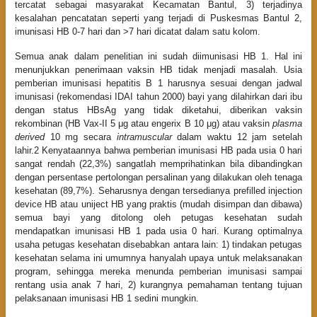
tercatat sebagai masyarakat Kecamatan Bantul, 3) terjadinya
kesalahan pencatatan seperti yang terjadi di Puskesmas Bantul 2,
imunisasi HB 0-7 hari dan >7 hari dicatat dalam satu kolom.
Semua anak dalam penelitian ini sudah diimunisasi HB 1. Hal ini
menunjukkan penerimaan vaksin HB tidak menjadi masalah. Usia
pemberian imunisasi hepatitis B 1 harusnya sesuai dengan jadwal
imunisasi (rekomendasi IDAI tahun 2000) bayi yang dilahirkan dari ibu
dengan status HBsAg yang tidak diketahui, diberikan vaksin
rekombinan (HB Vax-II 5 μg atau engerix B 10 μg) atau vaksin
plasma
derived
10 mg secara
intramuscular
dalam waktu 12 jam setelah
lahir.2 Kenyataannya bahwa pemberian imunisasi HB pada usia 0 hari
sangat rendah (22,3%) sangatlah memprihatinkan bila dibandingkan
dengan persentase pertolongan persalinan yang dilakukan oleh tenaga
kesehatan (89,7%). Seharusnya dengan tersedianya prefilled injection
device HB atau uniject HB yang praktis (mudah disimpan dan dibawa)
semua bayi yang ditolong oleh petugas kesehatan sudah
mendapatkan imunisasi HB 1 pada usia 0 hari. Kurang optimalnya
usaha petugas kesehatan disebabkan antara lain: 1) tindakan petugas
kesehatan selama ini umumnya hanyalah upaya untuk melaksanakan
program, sehingga mereka menunda pemberian imunisasi sampai
rentang usia anak 7 hari, 2) kurangnya pemahaman tentang tujuan
pelaksanaan imunisasi HB 1 sedini mungkin.