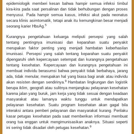
epidemiologik memberi kesan bahwa hampir semua infeksi timbul
kira-kira pada saat persalinan dan tidak berhubungan dengan proses
menyusui. Pada hampir semua kasus, infeksi akut pada neonatus
secara klinis asimtomatik, tetapi anak itu kemungkinan besar menjadi
5
seorang karier HbsAg.
Kurangnya pengetahuan keluarga meliputi persepsi yang salah
tentang pentingnya imunisasi dan keparahan suatu penyakit
merupakan faktor penting yang menjadi hambatan keberhasilan
imunisasi. Persepsi yang salah tentang keparahan suatu penyakit
dipengaruhi oleh kepercayaan setempat dan kurangnya pengetahuan
tentang kesehatan. Kepercayaan dan kurangnya pengetahuan ini
membuat individu berasumsi bahwa penyakit tidak berbahaya, jarang
ada, tidak menular, merupakan hal yang biasa bagi anak atau individu
9
akan resisten dengan sendirinya.
Hambatan lingkungan dan logistik
berupa iklim, geografi atau sulitnya menjangkau pelayanan kesehatan
karena jalan yang buruk, jam kerja yang tidak sesuai dengan keadaan
masyarakat atau lamanya waktu tunggu untuk mendapatkan
pelayanan kesehatan. Suatu program kesehatan akan gagal bila
interaksi antara pemberi pelayanan dan masyarakat kurang. Perilaku
kasar petugas kesehatan pada saat memberikan informasi membuat
orang tua enggan untuk mengimunisasikan anaknya. Situasi seperti
9
ini sering tidak disadari oleh petugas kesehatan.