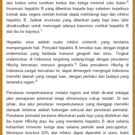
6
dan kedua serta suntikan kedua dan ketiga minimal satu bulan.
Imunisasi hepatitis B yang diberikan kepada bayi sebelum terjadinya
kontak atau segera setelah kontak dapat melindungi bayi dari infeksi
hepatitis B. Jadwal imunisasi yang diberikan pada bayi baru lahir
dimaksudkan untuk mencegah adanya transmisi vertikal hepatitis B
7
dari ibu ke bayinya.
Hepatitis virus adalah suatu infeksi sistemik yang terutama
mempengaruhi hati. Penyakit hepatitis B tersebar luas dengan tingkat
endemisitas yang berbeda menurut geografi dan etnis. Tingkat
endemisitas di Indonesia tergolong sedang-tinggi dengan prevalensi
6
HbsAg bervariasi menurut geografis.
Data prevalensi HbsAg di
Indonesia sangat bervariasi ini, dapat dimengerti mengingat Indonesia
memiliki daerah yang sangat luas, dengan perilaku dan budaya yang
8
beraneka ragam.
Penularan nonperkutaneus melalui ingesti oral telah dicatat sebagai
jalur pemajanan potensial tetapi efisiensinya cukup rendah. Di lain
pihak, dua jalur penularan nonperkutaneus yang dianggap memiliki
dampak terbesar adalah hubungan seksual dan penularan perinatal.
Penularan perinatal terutama ditemukan pada bayi yang dilahirkan dari
ibu karier HBsAg atau ibu yang menderita hepatitis B akut selama
kehamilan trimester ketiga atau selama periode awal pascapartus.
Meskipun kira-kira 10% dari infeksi dapat diperoleh in utero, bukti