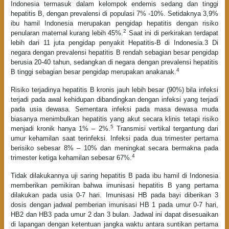
Indonesia termasuk dalam kelompok endemis sedang dan tinggi
hepatitis B, dengan prevalensi di populasi 7% -10%. Setidaknya 3,9%
ibu hamil Indonesia merupakan pengidap hepatitis dengan risiko
2
penularan maternal kurang lebih 45%.
Saat ini di perkirakan terdapat
lebih dari 11 juta pengidap penyakit Hepatitis-B di Indonesia.3 Di
negara dengan prevalensi hepatitis B rendah sebagian besar pengidap
berusia 20-40 tahun, sedangkan di negara dengan prevalensi hepatitis
4
B tinggi sebagian besar pengidap merupakan anakanak.
Risiko terjadinya hepatitis B kronis jauh lebih besar (90%) bila infeksi
terjadi pada awal kehidupan dibandingkan dengan infeksi yang terjadi
pada usia dewasa. Sementara infeksi pada masa dewasa muda
biasanya menimbulkan hepatitis yang akut secara klinis tetapi risiko
5
menjadi kronik hanya 1% – 2%.
Transmisi vertikal tergantung dari
umur kehamilan saat terinfeksi. Infeksi pada dua trimester pertama
berisiko sebesar 8% – 10% dan meningkat secara bermakna pada
4
trimester ketiga kehamilan sebesar 67%.
Tidak dilakukannya uji saring hepatitis B pada ibu hamil di Indonesia
memberikan pemikiran bahwa imunisasi hepatitis B yang pertama
dilakukan pada usia 0-7 hari. Imunisasi HB pada bayi diberikan 3
dosis dengan jadwal pemberian imunisasi HB 1 pada umur 0-7 hari,
HB2 dan HB3 pada umur 2 dan 3 bulan. Jadwal ini dapat disesuaikan
di lapangan dengan ketentuan jangka waktu antara suntikan pertama