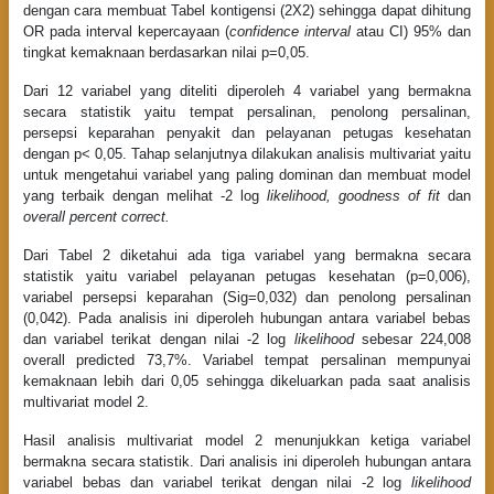
dengan cara membuat Tabel kontigensi (2X2) sehingga dapat dihitung
OR pada interval kepercayaan (
confidence interval
atau CI) 95% dan
tingkat kemaknaan berdasarkan nilai p=0,05.
Dari 12 variabel yang diteliti diperoleh 4 variabel yang bermakna
secara statistik yaitu tempat persalinan, penolong persalinan,
persepsi keparahan penyakit dan pelayanan petugas kesehatan
dengan p< 0,05. Tahap selanjutnya dilakukan analisis multivariat yaitu
untuk mengetahui variabel yang paling dominan dan membuat model
yang terbaik dengan melihat -2 log
likelihood, goodness of fit
dan
overall percent correct.
Dari Tabel 2 diketahui ada tiga variabel yang bermakna secara
statistik yaitu variabel pelayanan petugas kesehatan (p=0,006),
variabel persepsi keparahan (Sig=0,032) dan penolong persalinan
(0,042). Pada analisis ini diperoleh hubungan antara variabel bebas
dan variabel terikat dengan nilai -2 log
likelihood
sebesar 224,008
overall predicted 73,7%. Variabel tempat persalinan mempunyai
kemaknaan lebih dari 0,05 sehingga dikeluarkan pada saat analisis
multivariat model 2.
Hasil analisis multivariat model 2 menunjukkan ketiga variabel
bermakna secara statistik. Dari analisis ini diperoleh hubungan antara
variabel bebas dan variabel terikat dengan nilai -2 log
likelihood