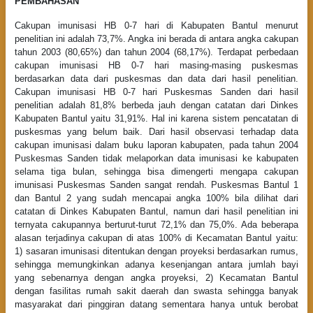
PEMBAHASAN
Cakupan imunisasi HB 0-7 hari di Kabupaten Bantul menurut
penelitian ini adalah 73,7%. Angka ini berada di antara angka cakupan
tahun 2003 (80,65%) dan tahun 2004 (68,17%). Terdapat perbedaan
cakupan imunisasi HB 0-7 hari masing-masing puskesmas
berdasarkan data dari puskesmas dan data dari hasil penelitian.
Cakupan imunisasi HB 0-7 hari Puskesmas Sanden dari hasil
penelitian adalah 81,8% berbeda jauh dengan catatan dari Dinkes
Kabupaten Bantul yaitu 31,91%. Hal ini karena sistem pencatatan di
puskesmas yang belum baik. Dari hasil observasi terhadap data
cakupan imunisasi dalam buku laporan kabupaten, pada tahun 2004
Puskesmas Sanden tidak melaporkan data imunisasi ke kabupaten
selama tiga bulan, sehingga bisa dimengerti mengapa cakupan
imunisasi Puskesmas Sanden sangat rendah. Puskesmas Bantul 1
dan Bantul 2 yang sudah mencapai angka 100% bila dilihat dari
catatan di Dinkes Kabupaten Bantul, namun dari hasil penelitian ini
ternyata cakupannya berturut-turut 72,1% dan 75,0%. Ada beberapa
alasan terjadinya cakupan di atas 100% di Kecamatan Bantul yaitu:
1) sasaran imunisasi ditentukan dengan proyeksi berdasarkan rumus,
sehingga memungkinkan adanya kesenjangan antara jumlah bayi
yang sebenarnya dengan angka proyeksi, 2) Kecamatan Bantul
dengan fasilitas rumah sakit daerah dan swasta sehingga banyak
masyarakat dari pinggiran datang sementara hanya untuk berobat