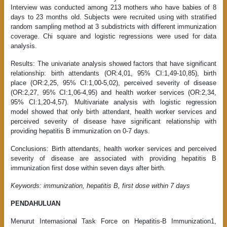
Interview was conducted among 213 mothers who have babies of 8
days to 23 months old. Subjects were recruited using with stratified
random sampling method at 3 subdistricts with different immunization
coverage. Chi square and logistic regressions were used for data
analysis.
Results: The univariate analysis showed factors that have significant
relationship: birth attendants (OR:4,01, 95% CI:1,49-10,85), birth
place (OR:2,25, 95% CI:1,00-5,02), perceived severity of disease
(OR:2,27, 95% CI:1,06-4,95) and health worker services (OR:2,34,
95% CI:1,20-4,57). Multivariate analysis with logistic regression
model showed that only birth attendant, health worker services and
perceived severity of disease have significant relationship with
providing hepatitis B immunization on 0-7 days.
Conclusions: Birth attendants, health worker services and perceived
severity of disease are associated with providing hepatitis B
immunization first dose within seven days after birth.
Keywords: immunization, hepatitis B, first dose within 7 days
PENDAHULUAN
Menurut Internasional Task Force on Hepatitis-B Immunization1,