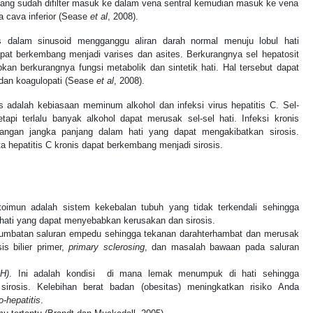
 yang sudah difilter masuk ke dalam vena sentral kemudian masuk ke vena
a cava inferior (Sease
et al
, 2008).
sis dalam sinusoid mengganggu aliran darah normal menuju lobul hati
pat berkembang menjadi varises dan asites. Berkurangnya sel hepatosit
an berkurangnya fungsi metabolik dan sintetik hati. Hal tersebut dapat
 dan koagulopati (Sease
et al
, 2008).
sis adalah kebiasaan meminum
alkohol
dan infeksi
virus hepatitis
C. Sel-
etapi terlalu banyak alkohol dapat merusak sel-sel hati. Infeksi kronis
angan jangka panjang dalam hati yang dapat mengakibatkan sirosis.
ta hepatitis C kronis dapat berkembang menjadi sirosis.
toimun adalah sistem kekebalan tubuh yang tidak terkendali sehingga
 hati yang dapat menyebabkan kerusakan dan sirosis.
mbatan saluran empedu sehingga tekanan darahterhambat dan merusak
is bilier primer,
primary sclerosing
, dan masalah bawaan pada saluran
SH)
. Ini adalah kondisi di mana lemak menumpuk di
hati sehingga
sirosis. Kelebihan berat badan (obesitas) meningkatkan risiko Anda
o-hepatitis
.