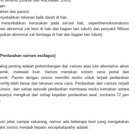
u tertentu (Brandt dan Muckadell, 2005).
gan.
kteri dan parasit.
nyebabkan tekanan balik darah di hati.
menyebabkan kerusakan pada sel-sel hati, sepertihemokromatosis
n abnormal zat besi di hati dan bagian lain tubuh) dan penyakit Wilson
kan abnormal zat tembaga di hati dan bagian lain tubuh).
Perdarahan varises esofagus)
aling penting adalah perkembangan dari varises atau rute alternative aliran
stemik, melewati liver. Varises menekan sistem vena portal dan
emik. Pasien dengan sirosis memiliki resiko untuk terjadi perdarahan
mmHg lebih besar dari tekanan vena cava. Perdarahan dari varises terjadi
rosis, dan setiap episode perdarahan membawa resiko kematian antara
sanya mengikuti dari setiap kejadian perdarahan awal, terutama 72 jam
.
 belum jelas sampai sekarang, namun ada beberapa teori yang mengatakan
it sirosis menjadi
hepatic encephalopathy
adalah :