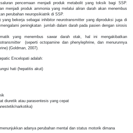
 saluran pencernaan menjadi produk metabolit yang toksik bagi SSP.
akan menjadi produk ammonia yang melalui aliran darah akan menembus
an perubahan neuropsikiatrik di SSP.
yang bekerja sebagai inhibitor neurotransmitter yang diproduksi juga di
t mengalami peningkatan jumlah dalam darah pada pasien dengan sirosis
matik yang menembus sawar darah otak, hal ini mengakibatkan
otransmitter
(seperti octopamine dan phenylephrine, dan menurunnya
rine) (Goldman, 2007).
patic Encelopati adalah:
gsi hati (hepatitis akut)
mik
at diuretik atau parasentesis yang cepat
nestetik/narkotika)
menunjukkan adanya perubahan mental dan status motorik dimana