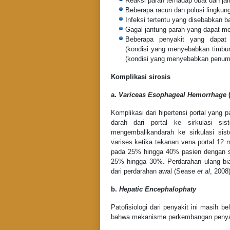
Reaksi parah terhadap obat dan jam
Beberapa racun dan polusi lingkun
Infeksi tertentu yang disebabkan ba
Gagal jantung parah yang dapat me
Beberapa penyakit yang dapat 
(kondisi yang menyebabkan timbuna
(kondisi yang menyebabkan penumpu
Komplikasi sirosis
a.
Variceas Esophageal Hemorrhage
(
Komplikasi dari hipertensi portal yang p
darah dari portal ke sirkulasi si
mengembalikandarah ke sirkulasi sist
varises ketika tekanan vena portal 12 
pada 25% hingga 40% pasien dengan si
25% hingga 30%. Perdarahan ulang bia
dari perdarahan awal (Sease
et al
, 2008)
b.
Hepatic Encephalophaty
Patofisiologi dari penyakit ini masih
bahwa mekanisme perkembangan penyak