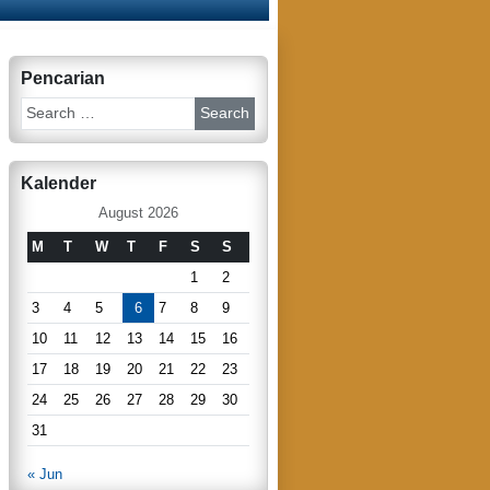
Pencarian
S
e
a
r
Kalender
c
h
August 2026
M
T
W
T
F
S
S
1
2
3
4
5
6
7
8
9
10
11
12
13
14
15
16
17
18
19
20
21
22
23
24
25
26
27
28
29
30
31
« Jun