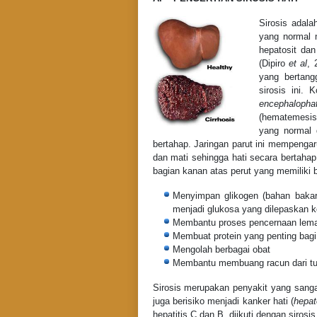
Sirosis adala
yang normal m
hepatosit dan
(Dipiro
et al
, 
yang bertang
sirosis ini. 
encephalopha
(hematemesis
yang normal d
bertahap. Jaringan parut ini mempengaru
dan mati sehingga hati secara bertahap 
bagian kanan atas perut yang memiliki b
Menyimpan glikogen (bahan bakar u
menjadi glukosa yang dilepaskan ke
Membantu proses pencernaan lemak
Membuat protein yang penting bag
Mengolah berbagai obat
Membantu membuang racun dari tu
Sirosis merupakan penyakit yang sangat
juga berisiko menjadi kanker hati (
hepat
hepatitis C dan B, diikuti dengan siros