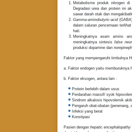
Metabolisme produk nitrogen di
Degradasi urea dan protein ini 
sawar darah otak dan mengakibatk
Gamma-aminobutyric-acid
(GABA) 
dalam saluran pencernaan terliha
hati.
Meningkatnya asam amino aro
meningkatnya sintesis
false neur
produksi dopamine dan norepineph
Faktor yang mempengaruhi timbulnya He
a. Faktor endogen yaitu memburuknya fun
b. Faktor eksogen, antara lain :
Protein berlebih dalam usus
Perdarahan massif/ syok hipovole
Sindrom alkalosis hipovolemik akib
Pengaruh obat-obatan (penenang, a
Infeksi yang berat
Konstipasi
Pasien dengan
hepatic encephalopathy