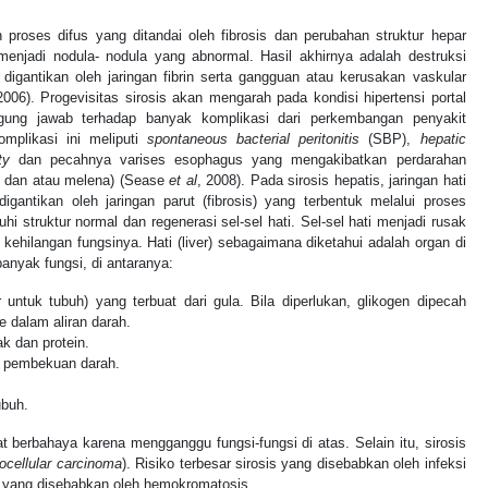
h proses difus yang ditandai oleh
fibrosis
dan perubahan struktur hepar
enjadi nodula- nodula yang abnormal. Hasil akhirnya adalah destruksi
 digantikan oleh jaringan fibrin serta gangguan atau kerusakan vaskular
2006). Progevisitas sirosis akan mengarah pada kondisi hipertensi portal
gung jawab terhadap banyak komplikasi dari perkembangan penyakit
Komplikasi ini meliputi
spontaneous
bacterial peritonitis
(SBP),
hepatic
ty
dan pecahnya varises esophagus yang mengakibatkan perdarahan
 dan atau melena) (Sease
et al
, 2008). Pada sirosis hepatis, jaringan hati
igantikan oleh jaringan parut (fibrosis) yang terbentuk melalui proses
hi struktur normal dan regenerasi sel-sel hati. Sel-sel hati menjadi rusak
kehilangan fungsinya. Hati (liver) sebagaimana diketahui adalah organ di
anyak fungsi, di antaranya:
ntuk tubuh) yang terbuat dari gula. Bila diperlukan, glikogen dipecah
 dalam aliran darah.
 dan protein.
i pembekuan darah.
buh.
 berbahaya karena mengganggu fungsi-fungsi di atas. Selain itu, sirosis
ocellular carcinoma
). Risiko terbesar sirosis yang disebabkan oleh infeksi
is yang disebabkan oleh hemokromatosis.