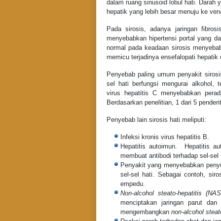
dalam ruang sinusoid lobul hati. Darah
hepatik yang lebih besar menuju ke ven
Pada sirosis, adanya jaringan fibro
menyebabkan hipertensi portal yang da
normal pada keadaan sirosis menyebabk
memicu terjadinya ensefalopati hepatik
Penyebab paling umum penyakit siro
sel hati berfungsi mengurai alkohol, t
virus hepatitis C menyebabkan perad
Berdasarkan penelitian, 1 dari 5 penderi
Penyebab lain sirosis hati meliputi:
Infeksi kronis virus hepatitis B.
Hepatitis autoimun. Hepatitis au
membuat antibodi terhadap sel-sel
Penyakit yang menyebabkan penyu
sel-sel hati. Sebagai contoh, siros
empedu.
Non-alcohol steato-hepatitis (NA
menciptakan jaringan parut dan 
mengembangkan
non-alcohol steat