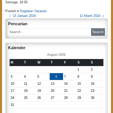
Semoga. 19:56
Posted in
Kegiatan Yayasan
P
13 Januari 2024
11 Maret 2024
o
Pencarian
s
S
e
t
a
n
r
Kalender
c
a
h
August 2026
v
M
T
W
T
F
S
S
i
1
2
g
3
4
5
6
7
8
9
a
10
11
12
13
14
15
16
t
17
18
19
20
21
22
23
i
24
25
26
27
28
29
30
o
31
n