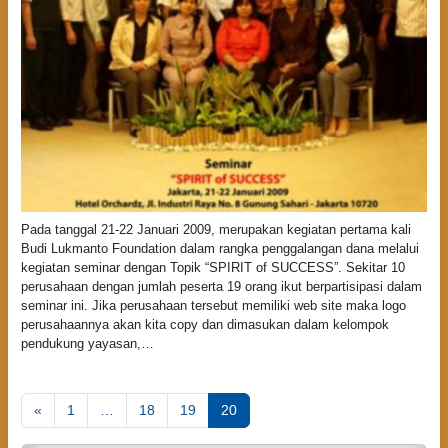
Pada tanggal 21-22 Januari 2009, merupakan kegiatan pertama kali
Budi Lukmanto Foundation dalam rangka penggalangan dana melalui
kegiatan seminar dengan Topik “SPIRIT of SUCCESS”. Sekitar 10
perusahaan dengan jumlah peserta 19 orang ikut berpartisipasi dalam
seminar ini. Jika perusahaan tersebut memiliki web site maka logo
perusahaannya akan kita copy dan dimasukan dalam kelompok
pendukung yayasan,…
P
«
1
…
18
19
20
o