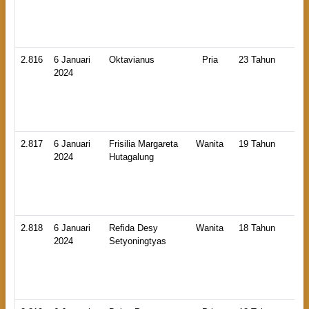
La
2.816
6 Januari
Oktavianus
Pria
23 Tahun
HB
2024
An
La
2.817
6 Januari
Frisilia Margareta
Wanita
19 Tahun
HB
2024
Hutagalung
An
La
2.818
6 Januari
Refida Desy
Wanita
18 Tahun
HB
2024
Setyoningtyas
An
La