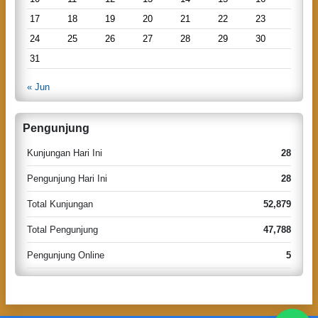
t
17
18
19
20
21
22
23
i
24
25
26
27
28
29
30
o
31
n
« Jun
Pengunjung
Kunjungan Hari Ini
28
Pengunjung Hari Ini
28
Total Kunjungan
52,879
Total Pengunjung
47,788
Pengunjung Online
5