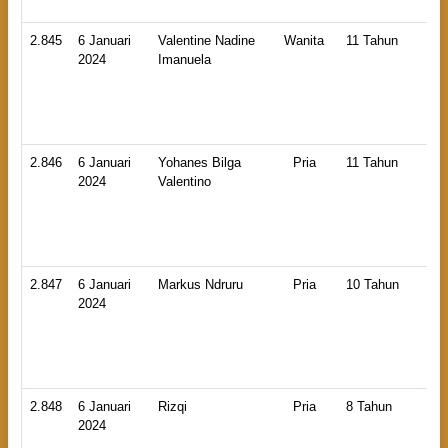
2.845
6 Januari
Valentine Nadine
Wanita
11 Tahun
HB
2024
Imanuela
An
La
2.846
6 Januari
Yohanes Bilga
Pria
11 Tahun
HB
2024
Valentino
An
La
2.847
6 Januari
Markus Ndruru
Pria
10 Tahun
HB
2024
An
La
2.848
6 Januari
Rizqi
Pria
8 Tahun
HB
2024
An