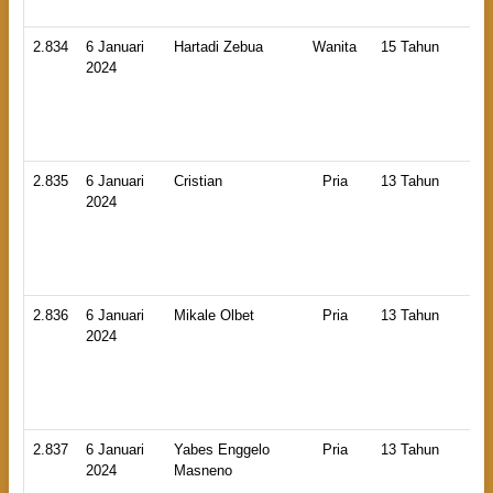
2.834
6 Januari
Hartadi Zebua
Wanita
15 Tahun
HB
2024
An
Ti
2.835
6 Januari
Cristian
Pria
13 Tahun
HB
2024
An
La
2.836
6 Januari
Mikale Olbet
Pria
13 Tahun
HB
2024
An
La
2.837
6 Januari
Yabes Enggelo
Pria
13 Tahun
HB
2024
Masneno
An