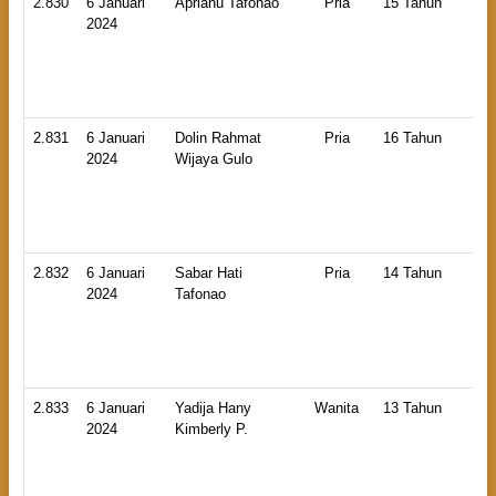
2.830
6 Januari
Aprianu Tafonao
Pria
15 Tahun
HB
2024
An
La
2.831
6 Januari
Dolin Rahmat
Pria
16 Tahun
HB
2024
Wijaya Gulo
An
La
2.832
6 Januari
Sabar Hati
Pria
14 Tahun
HB
2024
Tafonao
An
Ti
2.833
6 Januari
Yadija Hany
Wanita
13 Tahun
HB
2024
Kimberly P.
An
La