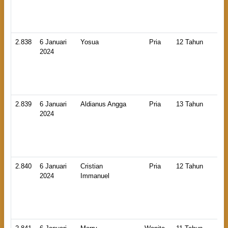
La
2.838
6 Januari
Yosua
Pria
12 Tahun
HB
2024
An
La
2.839
6 Januari
Aldianus Angga
Pria
13 Tahun
HB
2024
An
Ti
2.840
6 Januari
Cristian
Pria
12 Tahun
HB
2024
Immanuel
An
La