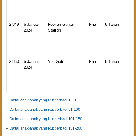
La
2.849
6 Januari
Febrian Guntur
Pria
8 Tahun
HB
2024
Stallion
An
La
2.850
6 Januari
Viki Goli
Pria
8 Tahun
HB
2024
An
La
–
Daftar anak-anak yang ikut berbagi 1-50
–
Daftar anak-anak yang ikut berbagi 51-100
–
Daftar anak-anak yang ikut berbagi 101-150
–
Daftar anak-anak yang ikut berbagi 151-200