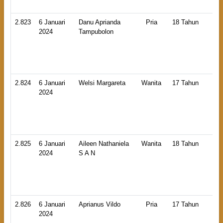
2.823
6 Januari
Danu Aprianda
Pria
18 Tahun
HB
2024
Tampubolon
An
La
2.824
6 Januari
Welsi Margareta
Wanita
17 Tahun
HB
2024
An
La
2.825
6 Januari
Aileen Nathaniela
Wanita
18 Tahun
HB
2024
S A N
An
La
2.826
6 Januari
Aprianus Vildo
Pria
17 Tahun
HB
2024
An