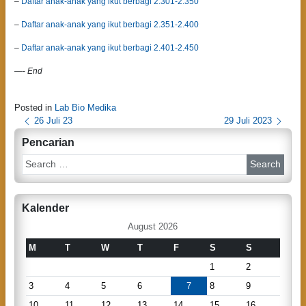
–
Daftar anak-anak yang ikut berbagi 2.301-2.350
–
Daftar anak-anak yang ikut berbagi 2.351-2.400
–
Daftar anak-anak yang ikut berbagi 2.401-2.450
—-
End
Posted in
Lab Bio Medika
P
26 Juli 23
29 Juli 2023
o
Pencarian
s
S
e
t
a
n
r
Kalender
c
a
h
August 2026
v
M
T
W
T
F
S
S
i
1
2
g
3
4
5
6
7
8
9
a
10
11
12
13
14
15
16