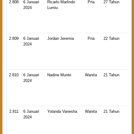
2.808
6 Januari
Ricarlo Marlindo
Pria
27 Tahun
HB
2024
Lumiu
An
La
2.809
6 Januari
Jordan Jeremia
Pria
22 Tahun
HB
2024
An
La
2.810
6 Januari
Nadine Munte
Wanita
21 Tahun
HB
2024
An
La
2.811
6 Januari
Yolanda Vanesha
Wanita
21 Tahun
HB
2024
An
La