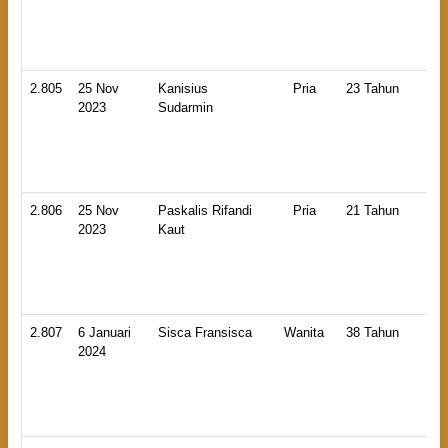
An
La
2.805
25 Nov
Kanisius
Pria
23 Tahun
HB
2023
Sudarmin
An
La
2.806
25 Nov
Paskalis Rifandi
Pria
21 Tahun
HB
2023
Kaut
An
La
2.807
6 Januari
Sisca Fransisca
Wanita
38 Tahun
HB
2024
An
La