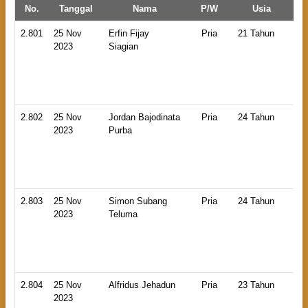
No.
Tanggal
Nama
P/W
Usia
2.801
25 Nov
Erfin Fijay
Pria
21 Tahun
HB
2023
Siagian
An
La
2.802
25 Nov
Jordan Bajodinata
Pria
24 Tahun
HB
2023
Purba
An
La
2.803
25 Nov
Simon Subang
Pria
24 Tahun
HB
2023
Teluma
An
La
2.804
25 Nov
Alfridus Jehadun
Pria
23 Tahun
HB
2023