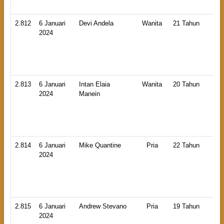
2.812
6 Januari
Devi Andela
Wanita
21 Tahun
HB
2024
An
La
2.813
6 Januari
Intan Elaia
Wanita
20 Tahun
HB
2024
Manein
An
Ti
2.814
6 Januari
Mike Quantine
Pria
22 Tahun
HB
2024
An
La
2.815
6 Januari
Andrew Stevano
Pria
19 Tahun
HB
2024
An