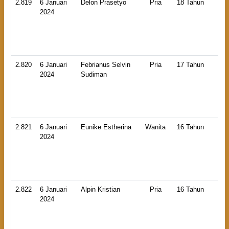
2.819
6 Januari
Delon Prasetyo
Pria
18 Tahun
HB
2024
An
Ti
2.820
6 Januari
Febrianus Selvin
Pria
17 Tahun
HB
2024
Sudiman
An
La
2.821
6 Januari
Eunike Estherina
Wanita
16 Tahun
HB
2024
An
La
2.822
6 Januari
Alpin Kristian
Pria
16 Tahun
HB
2024
An
La