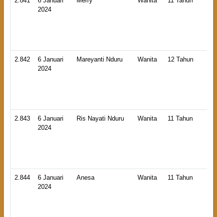
2.841
6 Januari
Merry
Wanita
11 Tahun
HB
2024
An
La
2.842
6 Januari
Mareyanti Nduru
Wanita
12 Tahun
HB
2024
An
La
2.843
6 Januari
Ris Nayati Nduru
Wanita
11 Tahun
HB
2024
An
La
2.844
6 Januari
Anesa
Wanita
11 Tahun
HB
2024
An
La