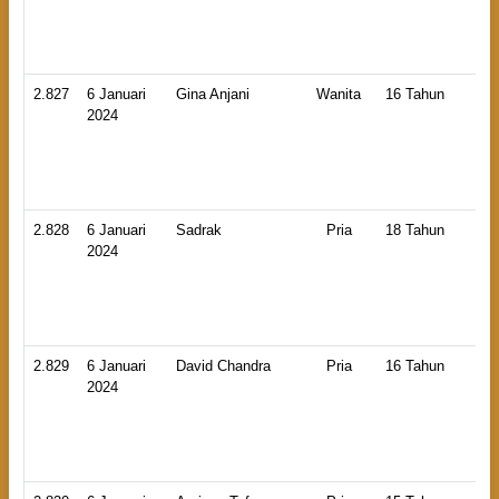
Ti
2.827
6 Januari
Gina Anjani
Wanita
16 Tahun
HB
2024
An
La
2.828
6 Januari
Sadrak
Pria
18 Tahun
HB
2024
An
La
2.829
6 Januari
David Chandra
Pria
16 Tahun
HB
2024
An
La