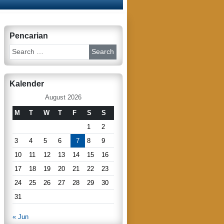
Pencarian
S
e
a
r
Kalender
c
h
August 2026
M
T
W
T
F
S
S
1
2
3
4
5
6
7
8
9
10
11
12
13
14
15
16
17
18
19
20
21
22
23
24
25
26
27
28
29
30
31
« Jun