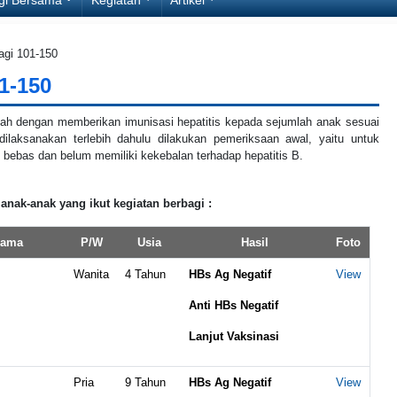
agi 101-150
1-150
lah dengan memberikan imunisasi hepatitis kepada sejumlah anak sesuai
ilaksanakan terlebih dahulu dilakukan pemeriksaan awal, yaitu untuk
bebas dan belum memiliki kekebalan terhadap hepatitis B.
 anak-anak yang ikut kegiatan berbagi :
ama
P/W
Usia
Hasil
Foto
Wanita
4 Tahun
HBs Ag Negatif
View
Anti HBs Negatif
Lanjut Vaksinasi
Pria
9 Tahun
HBs Ag Negatif
View