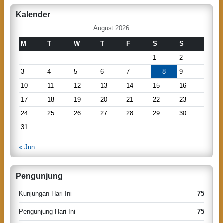
a
r
Kalender
v
c
h
August 2026
i
g
M
T
W
T
F
S
S
a
1
2
t
3
4
5
6
7
8
9
i
10
11
12
13
14
15
16
o
17
18
19
20
21
22
23
n
24
25
26
27
28
29
30
31
« Jun
Pengunjung
Kunjungan Hari Ini
75
Pengunjung Hari Ini
75