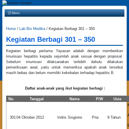
Main Navigation
Menu
Home
/
Lab Bio Medika
/
Kegiatan Berbagi 301 – 350
Kegiatan Berbagi 301 – 350
Kegiatan berbagi pertama Yayasan adalah dengan memberikan
imunisasi hepatitis kepada sejumlah anak sesuai dengan proposal.
Sebelum imunisasi dilaksanakan terlebih dahulu dilakukan
pemeriksaan awal, yaitu untuk memeriksa apakah anak tersebut
masih bebas dan belum memiliki kekebalan terhadap hepatitis B.
Daftar anak-anak yang ikut kegiatan berbagi :
No.
Tanggal
Nama
P/W
Usia
301
04 Oktober 2012
Indris Sisgiono
Pria
9 Tahun