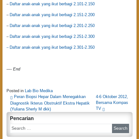
Daftar anak-anak yang ikut berbagi 2.101-2.150
–
Daftar anak-anak yang ikut berbagi 2.151-2.200
–
Daftar anak-anak yang ikut berbagi 2.201-2.250
–
Daftar anak-anak yang ikut berbagi 2.251-2.300
–
Daftar anak-anak yang ikut berbagi 2.301-2.350
–
—-
End
Posted in
Lab Bio Medika
P
Peran Biopsi Hepar Dalam Menegakkan
4-6 Oktober 2012,
Bersama Kompas
Diagnostik Ikterus Obstruktif Ekstra Hepatik
o
TV
(Yuliana Sherly M dkk)
s
Pencarian
t
S
n
e
a